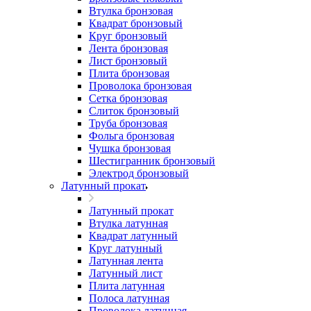
Втулка бронзовая
Квадрат бронзовый
Круг бронзовый
Лента бронзовая
Лист бронзовый
Плита бронзовая
Проволока бронзовая
Сетка бронзовая
Слиток бронзовый
Труба бронзовая
Фольга бронзовая
Чушка бронзовая
Шестигранник бронзовый
Электрод бронзовый
Латунный прокат
Латунный прокат
Втулка латунная
Квадрат латунный
Круг латунный
Латунная лента
Латунный лист
Плита латунная
Полоса латунная
Проволока латунная