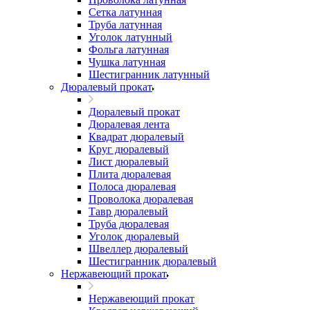
Сетка латунная
Труба латунная
Уголок латунный
Фольга латунная
Чушка латунная
Шестигранник латунный
Дюралевый прокат
Дюралевый прокат
Дюралевая лента
Квадрат дюралевый
Круг дюралевый
Лист дюралевый
Плита дюралевая
Полоса дюралевая
Проволока дюралевая
Тавр дюралевый
Труба дюралевая
Уголок дюралевый
Швеллер дюралевый
Шестигранник дюралевый
Нержавеющий прокат
Нержавеющий прокат