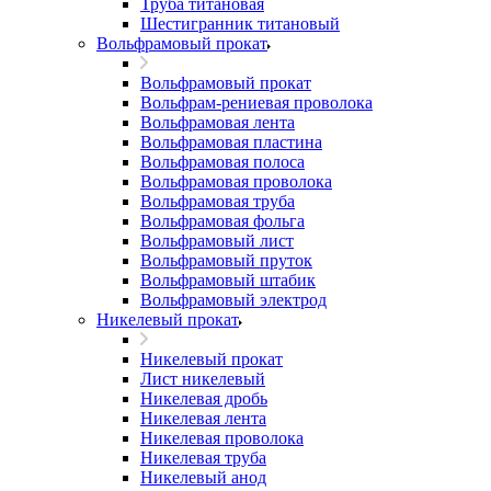
Труба титановая
Шестигранник титановый
Вольфрамовый прокат
Вольфрамовый прокат
Вольфрам-рениевая проволока
Вольфрамовая лента
Вольфрамовая пластина
Вольфрамовая полоса
Вольфрамовая проволока
Вольфрамовая труба
Вольфрамовая фольга
Вольфрамовый лист
Вольфрамовый пруток
Вольфрамовый штабик
Вольфрамовый электрод
Никелевый прокат
Никелевый прокат
Лист никелевый
Никелевая дробь
Никелевая лента
Никелевая проволока
Никелевая труба
Никелевый анод