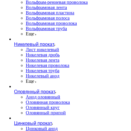
Вольфрам-рениевая проволока
Вольфрамовая лента
Вольфрамовая пластина
Вольфрамовая полоса
Вольфрамовая проволока
Вольфрамовая труба
Еще
Никелевый прокат
Лист никелевый
Никелевая дробь
Никелевая лента
Никелевая проволока
Никелевая труба
Никелевый анод
Еще
Оловянный прокат
Анод оловянный
Оловянная проволока
Оловянный круг
Оловянный припой
Цинковый прокат
Цинковый анод