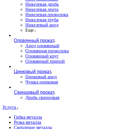
Никелевая дробь
Никелевая лента
Никелевая проволока
Никелевая труба
Никелевый анод
Еще
Оловянный прокат
Анод оловянный
Оловянная проволока
Оловянный круг
Оловянный припой
Цинковый прокат
Цинковый анод
Чушка цинковая
Свинцовый прокат
Дробь свинцовая
Услуги
Гибка металла
Резка металла
Сверление металла