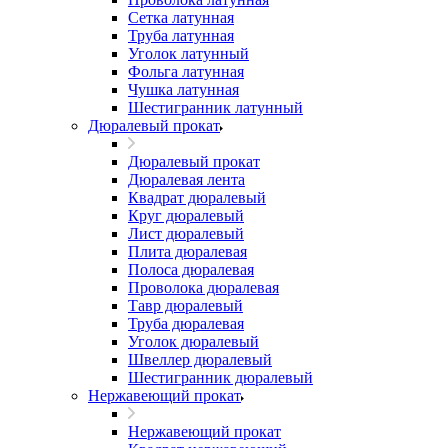
Сетка латунная
Труба латунная
Уголок латунный
Фольга латунная
Чушка латунная
Шестигранник латунный
Дюралевый прокат
Дюралевый прокат
Дюралевая лента
Квадрат дюралевый
Круг дюралевый
Лист дюралевый
Плита дюралевая
Полоса дюралевая
Проволока дюралевая
Тавр дюралевый
Труба дюралевая
Уголок дюралевый
Швеллер дюралевый
Шестигранник дюралевый
Нержавеющий прокат
Нержавеющий прокат