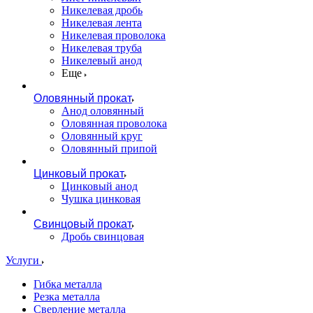
Никелевая дробь
Никелевая лента
Никелевая проволока
Никелевая труба
Никелевый анод
Еще
Оловянный прокат
Анод оловянный
Оловянная проволока
Оловянный круг
Оловянный припой
Цинковый прокат
Цинковый анод
Чушка цинковая
Свинцовый прокат
Дробь свинцовая
Услуги
Гибка металла
Резка металла
Сверление металла