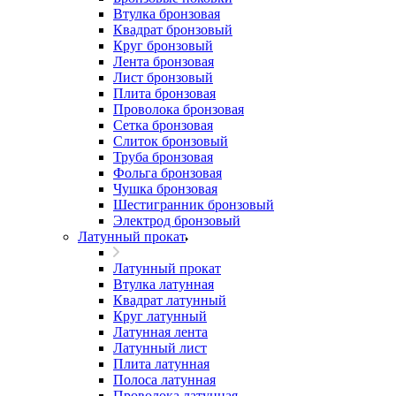
Втулка бронзовая
Квадрат бронзовый
Круг бронзовый
Лента бронзовая
Лист бронзовый
Плита бронзовая
Проволока бронзовая
Сетка бронзовая
Слиток бронзовый
Труба бронзовая
Фольга бронзовая
Чушка бронзовая
Шестигранник бронзовый
Электрод бронзовый
Латунный прокат
Латунный прокат
Втулка латунная
Квадрат латунный
Круг латунный
Латунная лента
Латунный лист
Плита латунная
Полоса латунная
Проволока латунная