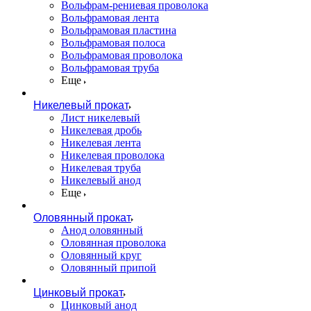
Вольфрам-рениевая проволока
Вольфрамовая лента
Вольфрамовая пластина
Вольфрамовая полоса
Вольфрамовая проволока
Вольфрамовая труба
Еще
Никелевый прокат
Лист никелевый
Никелевая дробь
Никелевая лента
Никелевая проволока
Никелевая труба
Никелевый анод
Еще
Оловянный прокат
Анод оловянный
Оловянная проволока
Оловянный круг
Оловянный припой
Цинковый прокат
Цинковый анод