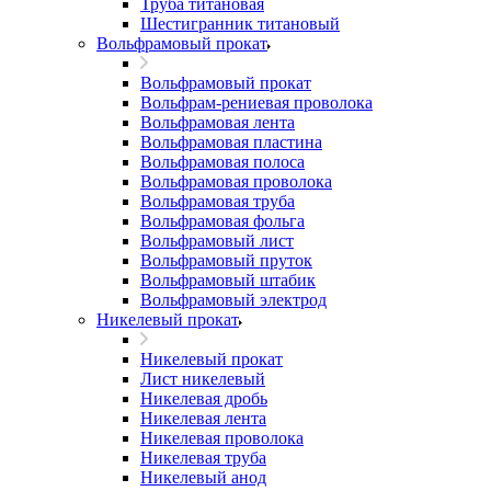
Труба титановая
Шестигранник титановый
Вольфрамовый прокат
Вольфрамовый прокат
Вольфрам-рениевая проволока
Вольфрамовая лента
Вольфрамовая пластина
Вольфрамовая полоса
Вольфрамовая проволока
Вольфрамовая труба
Вольфрамовая фольга
Вольфрамовый лист
Вольфрамовый пруток
Вольфрамовый штабик
Вольфрамовый электрод
Никелевый прокат
Никелевый прокат
Лист никелевый
Никелевая дробь
Никелевая лента
Никелевая проволока
Никелевая труба
Никелевый анод