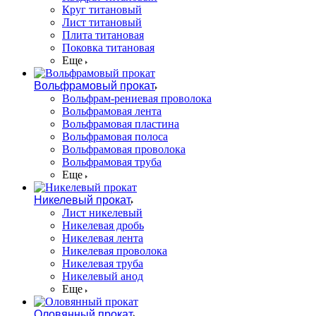
Круг титановый
Лист титановый
Плита титановая
Поковка титановая
Еще
Вольфрамовый прокат
Вольфрам-рениевая проволока
Вольфрамовая лента
Вольфрамовая пластина
Вольфрамовая полоса
Вольфрамовая проволока
Вольфрамовая труба
Еще
Никелевый прокат
Лист никелевый
Никелевая дробь
Никелевая лента
Никелевая проволока
Никелевая труба
Никелевый анод
Еще
Оловянный прокат