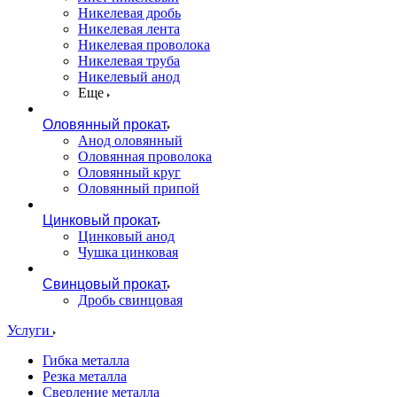
Никелевая дробь
Никелевая лента
Никелевая проволока
Никелевая труба
Никелевый анод
Еще
Оловянный прокат
Анод оловянный
Оловянная проволока
Оловянный круг
Оловянный припой
Цинковый прокат
Цинковый анод
Чушка цинковая
Свинцовый прокат
Дробь свинцовая
Услуги
Гибка металла
Резка металла
Сверление металла