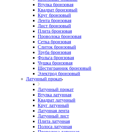
Втулка бронзовая
Квадрат бронзовый
Круг бронзовый
Лента бронзовая
Лист бронзовый
Плита бронзовая
Проволока бронзовая
Сетка бронзовая
Слиток бронзовый
Труба бронзовая
Фольга бронзовая
Чушка бронзовая
Шестигранник бронзовый
Электрод бронзовый
Латунный прокат
Латунный прокат
Втулка латунная
Квадрат латунный
Круг латунный
Латунная лента
Латунный лист
Плита латунная
Полоса латунная
Проволока латунная