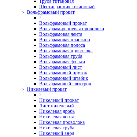
Труба титановая
Шестигранник титановый
Вольфрамовый прокат
Вольфрамовый прокат
Вольфрам-рениевая проволока
Вольфрамовая лента
Вольфрамовая пластина
Вольфрамовая полоса
Вольфрамовая проволока
Вольфрамовая труба
Вольфрамовая фольга
Вольфрамовый лист
Вольфрамовый пруток
Вольфрамовый штабик
Вольфрамовый электрод
Никелевый прокат
Никелевый прокат
Лист никелевый
Никелевая дробь
Никелевая лента
Никелевая проволока
Никелевая труба
Никелевый анод