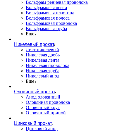
Вольфрам-рениевая проволока
Вольфрамовая лента
Вольфрамовая пластина
Вольфрамовая полоса
Вольфрамовая проволока
Вольфрамовая труба
Еще
Никелевый прокат
Лист никелевый
Никелевая дробь
Никелевая лента
Никелевая проволока
Никелевая труба
Никелевый анод
Еще
Оловянный прокат
Анод оловянный
Оловянная проволока
Оловянный круг
Оловянный припой
Цинковый прокат
Цинковый анод