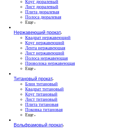
Круг дюралевый
Лист дюралевый
Плита дюралевая
Полоса дюралевая
Еще
Нержавеющий прокат
Квадрат нержавеющий
Круг нержавеющий
Лента нержавеющая
Лист нержавеющий
Полоса нержавеющая
Проволока нержавеющая
Еще
Титановый прокат
Блин титановый
Квадрат титановый
Круг титановый
Лист титановый
Плита титановая
Поковка титановая
Еще
Вольфрамовый прокат