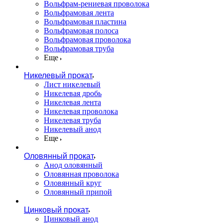
Вольфрам-рениевая проволока
Вольфрамовая лента
Вольфрамовая пластина
Вольфрамовая полоса
Вольфрамовая проволока
Вольфрамовая труба
Еще
Никелевый прокат
Лист никелевый
Никелевая дробь
Никелевая лента
Никелевая проволока
Никелевая труба
Никелевый анод
Еще
Оловянный прокат
Анод оловянный
Оловянная проволока
Оловянный круг
Оловянный припой
Цинковый прокат
Цинковый анод