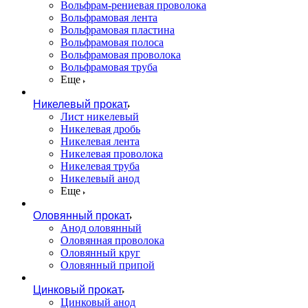
Вольфрам-рениевая проволока
Вольфрамовая лента
Вольфрамовая пластина
Вольфрамовая полоса
Вольфрамовая проволока
Вольфрамовая труба
Еще
Никелевый прокат
Лист никелевый
Никелевая дробь
Никелевая лента
Никелевая проволока
Никелевая труба
Никелевый анод
Еще
Оловянный прокат
Анод оловянный
Оловянная проволока
Оловянный круг
Оловянный припой
Цинковый прокат
Цинковый анод