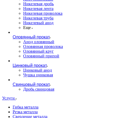
Никелевая дробь
Никелевая лента
Никелевая проволока
Никелевая труба
Никелевый анод
Еще
Оловянный прокат
Анод оловянный
Оловянная проволока
Оловянный круг
Оловянный припой
Цинковый прокат
Цинковый анод
Чушка цинковая
Свинцовый прокат
Дробь свинцовая
Услуги
Гибка металла
Резка металла
Сверление металла