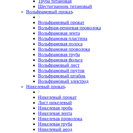
Труба титановая
Шестигранник титановый
Вольфрамовый прокат
Вольфрамовый прокат
Вольфрам-рениевая проволока
Вольфрамовая лента
Вольфрамовая пластина
Вольфрамовая полоса
Вольфрамовая проволока
Вольфрамовая труба
Вольфрамовая фольга
Вольфрамовый лист
Вольфрамовый пруток
Вольфрамовый штабик
Вольфрамовый электрод
Никелевый прокат
Никелевый прокат
Лист никелевый
Никелевая дробь
Никелевая лента
Никелевая проволока
Никелевая труба
Никелевый анод