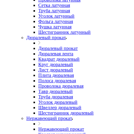
Сетка латунная
Труба латунная
Уголок латунный
Фольга латунная
Чушка латунная
Шестигранник латунный
Дюралевый прокат
Дюралевый прокат
Дюралевая лента
Квадрат дюралевый
Круг дюралевый
Лист дюралевый
Плита дюралевая
Полоса дюралевая
Проволока дюралевая
Тавр дюралевый
Труба дюралевая
Уголок дюралевый
Швеллер дюралевый
Шестигранник дюралевый
Нержавеющий прокат
Нержавеющий прокат