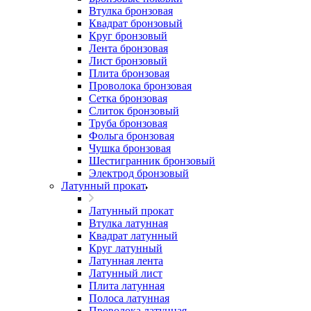
Втулка бронзовая
Квадрат бронзовый
Круг бронзовый
Лента бронзовая
Лист бронзовый
Плита бронзовая
Проволока бронзовая
Сетка бронзовая
Слиток бронзовый
Труба бронзовая
Фольга бронзовая
Чушка бронзовая
Шестигранник бронзовый
Электрод бронзовый
Латунный прокат
Латунный прокат
Втулка латунная
Квадрат латунный
Круг латунный
Латунная лента
Латунный лист
Плита латунная
Полоса латунная
Проволока латунная