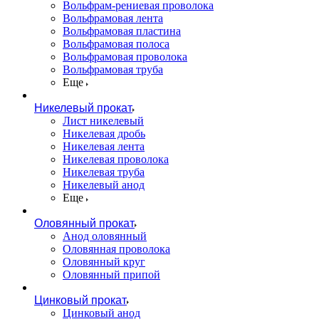
Вольфрам-рениевая проволока
Вольфрамовая лента
Вольфрамовая пластина
Вольфрамовая полоса
Вольфрамовая проволока
Вольфрамовая труба
Еще
Никелевый прокат
Лист никелевый
Никелевая дробь
Никелевая лента
Никелевая проволока
Никелевая труба
Никелевый анод
Еще
Оловянный прокат
Анод оловянный
Оловянная проволока
Оловянный круг
Оловянный припой
Цинковый прокат
Цинковый анод