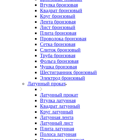
Втулка бронзовая
Квадрат бронзовый
Круг бронзовый
Лента бронзовая
Лист бронзовый
Плита бронзовая
Проволока бронзовая
Сетка бронзовая
Слиток бронзовый
Труба бронзовая
Фольга бронзовая
Чушка бронзовая
Шестигранник бронзовый
Электрод бронзовый
Латунный прокат
Латунный прокат
Втулка латунная
Квадрат латунный
Круг латунный
Латунная лента
Латунный лист
Плита латунная
Полоса латунная
Проволока латунная