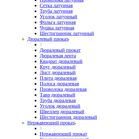
Сетка латунная
Труба латунная
Уголок латунный
Фольга латунная
Чушка латунная
Шестигранник латунный
Дюралевый прокат
Дюралевый прокат
Дюралевая лента
Квадрат дюралевый
Круг дюралевый
Лист дюралевый
Плита дюралевая
Полоса дюралевая
Проволока дюралевая
Тавр дюралевый
Труба дюралевая
Уголок дюралевый
Швеллер дюралевый
Шестигранник дюралевый
Нержавеющий прокат
Нержавеющий прокат