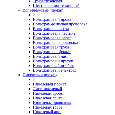
Труба титановая
Шестигранник титановый
Вольфрамовый прокат
Вольфрамовый прокат
Вольфрам-рениевая проволока
Вольфрамовая лента
Вольфрамовая пластина
Вольфрамовая полоса
Вольфрамовая проволока
Вольфрамовая труба
Вольфрамовая фольга
Вольфрамовый лист
Вольфрамовый пруток
Вольфрамовый штабик
Вольфрамовый электрод
Никелевый прокат
Никелевый прокат
Лист никелевый
Никелевая дробь
Никелевая лента
Никелевая проволока
Никелевая труба
Никелевый анод