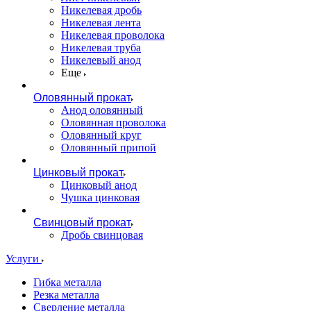
Никелевая дробь
Никелевая лента
Никелевая проволока
Никелевая труба
Никелевый анод
Еще
Оловянный прокат
Анод оловянный
Оловянная проволока
Оловянный круг
Оловянный припой
Цинковый прокат
Цинковый анод
Чушка цинковая
Свинцовый прокат
Дробь свинцовая
Услуги
Гибка металла
Резка металла
Сверление металла