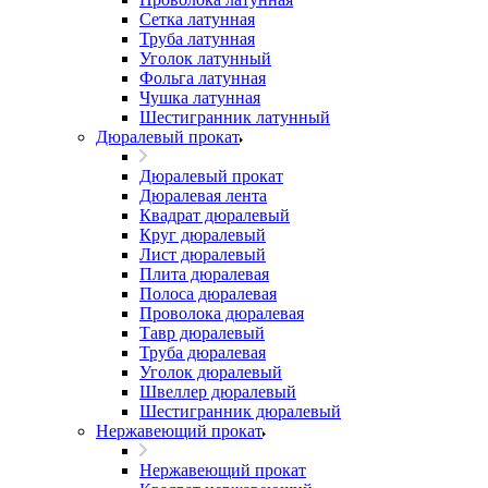
Сетка латунная
Труба латунная
Уголок латунный
Фольга латунная
Чушка латунная
Шестигранник латунный
Дюралевый прокат
Дюралевый прокат
Дюралевая лента
Квадрат дюралевый
Круг дюралевый
Лист дюралевый
Плита дюралевая
Полоса дюралевая
Проволока дюралевая
Тавр дюралевый
Труба дюралевая
Уголок дюралевый
Швеллер дюралевый
Шестигранник дюралевый
Нержавеющий прокат
Нержавеющий прокат