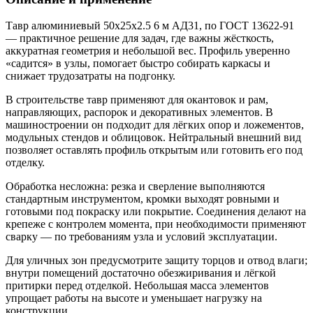
Тавр алюминиевый 50х25х2.5 6 м АД31, по ГОСТ 13622-91
— практичное решение для задач, где важны жёсткость,
аккуратная геометрия и небольшой вес. Профиль уверенно
«садится» в узлы, помогает быстро собирать каркасы и
снижает трудозатраты на подгонку.
В строительстве тавр применяют для окантовок и рам,
направляющих, распорок и декоративных элементов. В
машиностроении он подходит для лёгких опор и ложементов,
модульных стендов и облицовок. Нейтральный внешний вид
позволяет оставлять профиль открытым или готовить его под
отделку.
Обработка несложна: резка и сверление выполняются
стандартным инструментом, кромки выходят ровными и
готовыми под покраску или покрытие. Соединения делают на
крепеже с контролем момента, при необходимости применяют
сварку — по требованиям узла и условий эксплуатации.
Для уличных зон предусмотрите защиту торцов и отвод влаги;
внутри помещений достаточно обезжиривания и лёгкой
притирки перед отделкой. Небольшая масса элементов
упрощает работы на высоте и уменьшает нагрузку на
конструкции.