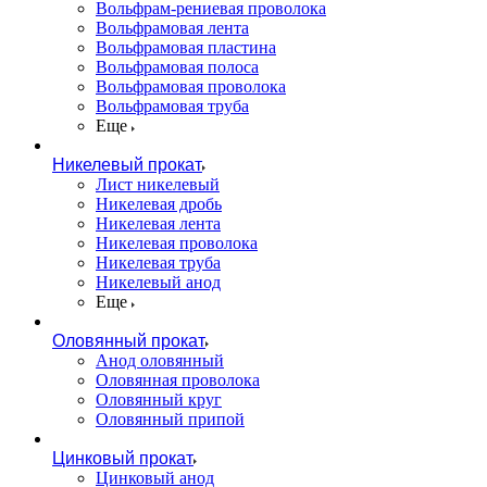
Вольфрам-рениевая проволока
Вольфрамовая лента
Вольфрамовая пластина
Вольфрамовая полоса
Вольфрамовая проволока
Вольфрамовая труба
Еще
Никелевый прокат
Лист никелевый
Никелевая дробь
Никелевая лента
Никелевая проволока
Никелевая труба
Никелевый анод
Еще
Оловянный прокат
Анод оловянный
Оловянная проволока
Оловянный круг
Оловянный припой
Цинковый прокат
Цинковый анод