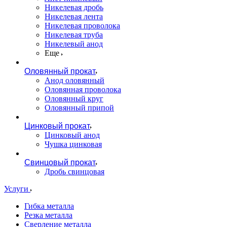
Никелевая дробь
Никелевая лента
Никелевая проволока
Никелевая труба
Никелевый анод
Еще
Оловянный прокат
Анод оловянный
Оловянная проволока
Оловянный круг
Оловянный припой
Цинковый прокат
Цинковый анод
Чушка цинковая
Свинцовый прокат
Дробь свинцовая
Услуги
Гибка металла
Резка металла
Сверление металла