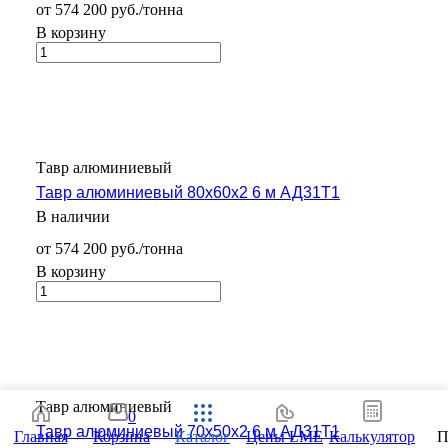
от 574 200 руб./тонна
В корзину
Тавр алюминиевый
Тавр алюминиевый 80х60х2 6 м АД31Т1
В наличии
от 574 200 руб./тонна
В корзину
Тавр алюминиевый
0
Тавр алюминиевый 70х50х2 6 м АД31Т1
Главная
Корзина
Каталог
Цены LME
Калькулятор
П