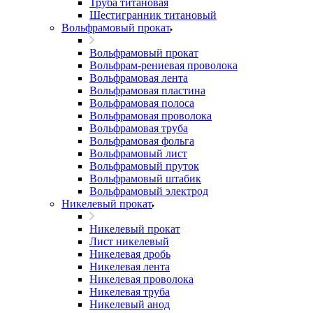
Труба титановая
Шестигранник титановый
Вольфрамовый прокат
Вольфрамовый прокат
Вольфрам-рениевая проволока
Вольфрамовая лента
Вольфрамовая пластина
Вольфрамовая полоса
Вольфрамовая проволока
Вольфрамовая труба
Вольфрамовая фольга
Вольфрамовый лист
Вольфрамовый пруток
Вольфрамовый штабик
Вольфрамовый электрод
Никелевый прокат
Никелевый прокат
Лист никелевый
Никелевая дробь
Никелевая лента
Никелевая проволока
Никелевая труба
Никелевый анод