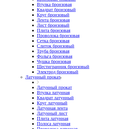
Втулка бронзовая
Квадрат бронзовый
Круг бронзовый
Лента бронзовая
Лист бронзовый
Плита бронзовая
Проволока бронзовая
Сетка бронзовая
Слиток бронзовый
Труба бронзовая
Фольга бронзовая
Чушка бронзовая
Шестигранник бронзовый
Электрод бронзовый
Латунный прокат
Латунный прокат
Втулка латунная
Квадрат латунный
Круг латунный
Латунная лента
Латунный лист
Плита латунная
Полоса латунная
Проволока латунная