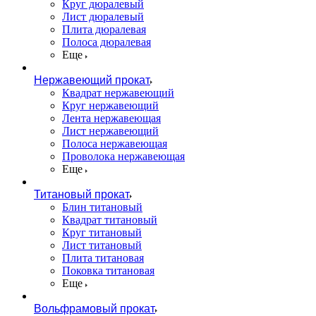
Круг дюралевый
Лист дюралевый
Плита дюралевая
Полоса дюралевая
Еще
Нержавеющий прокат
Квадрат нержавеющий
Круг нержавеющий
Лента нержавеющая
Лист нержавеющий
Полоса нержавеющая
Проволока нержавеющая
Еще
Титановый прокат
Блин титановый
Квадрат титановый
Круг титановый
Лист титановый
Плита титановая
Поковка титановая
Еще
Вольфрамовый прокат