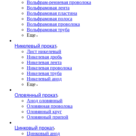
Вольфрам-рениевая проволока
Вольфрамовая лента
Вольфрамовая пластина
Вольфрамовая полоса
Вольфрамовая проволока
Вольфрамовая труба
Еще
Никелевый прокат
Лист никелевый
Никелевая дробь
Никелевая лента
Никелевая проволока
Никелевая труба
Никелевый анод
Еще
Оловянный прокат
Анод оловянный
Оловянная проволока
Оловянный круг
Оловянный припой
Цинковый прокат
Цинковый анод