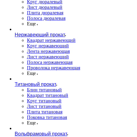
Круг дюралевый
Лист дюралевый
Плита дюралевая
Полоса дюралевая
Еще
Нержавеющий прокат
Квадрат нержавеющий
Круг нержавеющий
Лента нержавеющая
Лист нержавеющий
Полоса нержавеющая
Проволока нержавеющая
Еще
Титановый прокат
Блин титановый
Квадрат титановый
Круг титановый
Лист титановый
Плита титановая
Поковка титановая
Еще
Вольфрамовый прокат