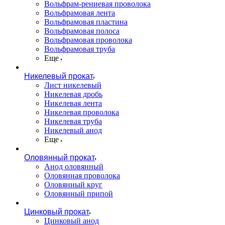
Вольфрам-рениевая проволока
Вольфрамовая лента
Вольфрамовая пластина
Вольфрамовая полоса
Вольфрамовая проволока
Вольфрамовая труба
Еще
Никелевый прокат
Лист никелевый
Никелевая дробь
Никелевая лента
Никелевая проволока
Никелевая труба
Никелевый анод
Еще
Оловянный прокат
Анод оловянный
Оловянная проволока
Оловянный круг
Оловянный припой
Цинковый прокат
Цинковый анод