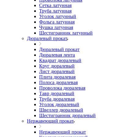
Сетка латунная
Труба латунная
Уголок латунный
Фольга латунная
Чушка латунная
Шестигранник латунный
Дюралевый прокат
Дюралевый прокат
Дюралевая лента
Квадрат дюралевый
Круг дюралевый
Лист дюралевый
Плита дюралевая
Полоса дюралевая
Проволока дюралевая
Тавр дюралевый
Труба дюралевая
Уголок дюралевый
Швеллер дюралевый
Шестигранник дюралевый
Нержавеющий прокат
Нержавеющий прокат