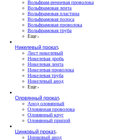
Вольфрам-рениевая проволока
Вольфрамовая лента
Вольфрамовая пластина
Вольфрамовая полоса
Вольфрамовая проволока
Вольфрамовая труба
Еще
Никелевый прокат
Лист никелевый
Никелевая дробь
Никелевая лента
Никелевая проволока
Никелевая труба
Никелевый анод
Еще
Оловянный прокат
Анод оловянный
Оловянная проволока
Оловянный круг
Оловянный припой
Цинковый прокат
Цинковый анод