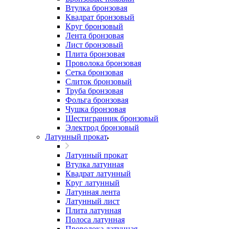
Втулка бронзовая
Квадрат бронзовый
Круг бронзовый
Лента бронзовая
Лист бронзовый
Плита бронзовая
Проволока бронзовая
Сетка бронзовая
Слиток бронзовый
Труба бронзовая
Фольга бронзовая
Чушка бронзовая
Шестигранник бронзовый
Электрод бронзовый
Латунный прокат
Латунный прокат
Втулка латунная
Квадрат латунный
Круг латунный
Латунная лента
Латунный лист
Плита латунная
Полоса латунная
Проволока латунная