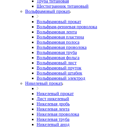
Труба титановая
Шестигранник титановый
Вольфрамовый прокат
Вольфрамовый прокат
Вольфрам-рениевая проволока
Вольфрамовая лента
Вольфрамовая пластина
Вольфрамовая полоса
Вольфрамовая проволока
Вольфрамовая труба
Вольфрамовая фольга
Вольфрамовый лист
Вольфрамовый пруток
Вольфрамовый штабик
Вольфрамовый электрод
Никелевый прокат
Никелевый прокат
Лист никелевый
Никелевая дробь
Никелевая лента
Никелевая проволока
Никелевая труба
Никелевый анод