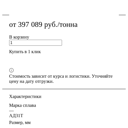
обработке; подходит для НКУ и промышленного
Подробности
монтажа.
от 397 089 руб./тонна
В корзину
Купить в 1 клик
Стоимость зависит от курса и логистики. Уточняйте
цену на дату отгрузки.
Характеристики
Марка сплава
—
АД31Т
Размер, мм
—