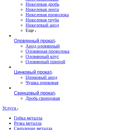
Никелевая дробь
Никелевая лента
Никелевая проволока
Никелевая труба
Никелевый анод
Еще
Оловянный прокат
Анод оловянный
Оловянная проволока
Оловянный круг
Оловянный припой
Цинковый прокат
Цинковый анод
Чушка цинковая
Свинцовый прокат
Дробь свинцовая
Услуги
Гибка металла
Резка металла
Сверление металла