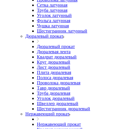
Сетка латунная
Труба латунная
Уголок латунный
Фольга латунная
Чушка латунная
Шестигранник латунный
Дюралевый прокат
Дюралевый прокат
Дюралевая лента
Квадрат дюралевый
Круг дюралевый
Лист дюралевый
Плита дюралевая
Полоса дюралевая
Проволока дюралевая
Тавр дюралевый
Труба дюралевая
Уголок дюралевый
Швеллер дюралевый
Шестигранник дюралевый
Нержавеющий прокат
Нержавеющий прокат