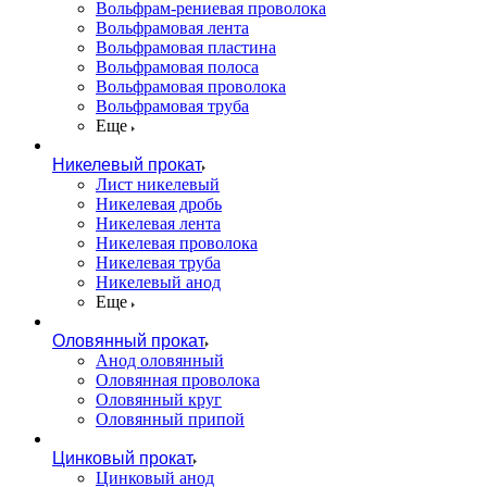
Вольфрам-рениевая проволока
Вольфрамовая лента
Вольфрамовая пластина
Вольфрамовая полоса
Вольфрамовая проволока
Вольфрамовая труба
Еще
Никелевый прокат
Лист никелевый
Никелевая дробь
Никелевая лента
Никелевая проволока
Никелевая труба
Никелевый анод
Еще
Оловянный прокат
Анод оловянный
Оловянная проволока
Оловянный круг
Оловянный припой
Цинковый прокат
Цинковый анод