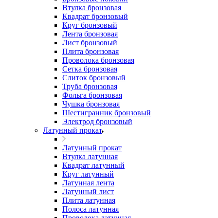
Втулка бронзовая
Квадрат бронзовый
Круг бронзовый
Лента бронзовая
Лист бронзовый
Плита бронзовая
Проволока бронзовая
Сетка бронзовая
Слиток бронзовый
Труба бронзовая
Фольга бронзовая
Чушка бронзовая
Шестигранник бронзовый
Электрод бронзовый
Латунный прокат
Латунный прокат
Втулка латунная
Квадрат латунный
Круг латунный
Латунная лента
Латунный лист
Плита латунная
Полоса латунная
Проволока латунная