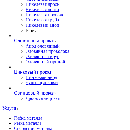
Никелевая дробь
Никелевая лента
Никелевая проволока
Никелевая труба
Никелевый анод
Еще
Оловянный прокат
Анод оловянный
Оловянная проволока
Оловянный круг
Оловянный припой
Цинковый прокат
Цинковый анод
Чушка цинковая
Свинцовый прокат
Дробь свинцовая
Услуги
Гибка металла
Резка металла
Сверление металла