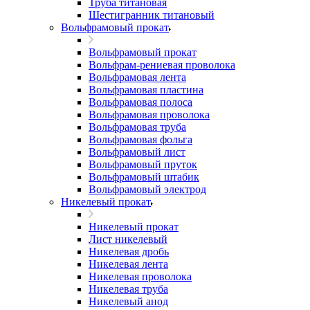
Труба титановая
Шестигранник титановый
Вольфрамовый прокат
Вольфрамовый прокат
Вольфрам-рениевая проволока
Вольфрамовая лента
Вольфрамовая пластина
Вольфрамовая полоса
Вольфрамовая проволока
Вольфрамовая труба
Вольфрамовая фольга
Вольфрамовый лист
Вольфрамовый пруток
Вольфрамовый штабик
Вольфрамовый электрод
Никелевый прокат
Никелевый прокат
Лист никелевый
Никелевая дробь
Никелевая лента
Никелевая проволока
Никелевая труба
Никелевый анод