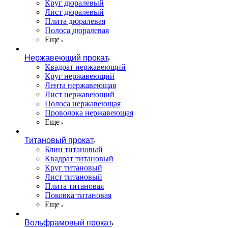
Круг дюралевый
Лист дюралевый
Плита дюралевая
Полоса дюралевая
Еще
Нержавеющий прокат
Квадрат нержавеющий
Круг нержавеющий
Лента нержавеющая
Лист нержавеющий
Полоса нержавеющая
Проволока нержавеющая
Еще
Титановый прокат
Блин титановый
Квадрат титановый
Круг титановый
Лист титановый
Плита титановая
Поковка титановая
Еще
Вольфрамовый прокат