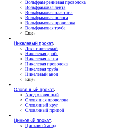
Вольфрам-рениевая проволока
Вольфрамовая лента
Вольфрамовая пластина
Вольфрамовая полоса
Вольфрамовая проволока
Вольфрамовая труба
Еще
Никелевый прокат
Лист никелевый
Никелевая дробь
Никелевая лента
Никелевая проволока
Никелевая труба
Никелевый анод
Еще
Оловянный прокат
Анод оловянный
Оловянная проволока
Оловянный круг
Оловянный припой
Цинковый прокат
Цинковый анод