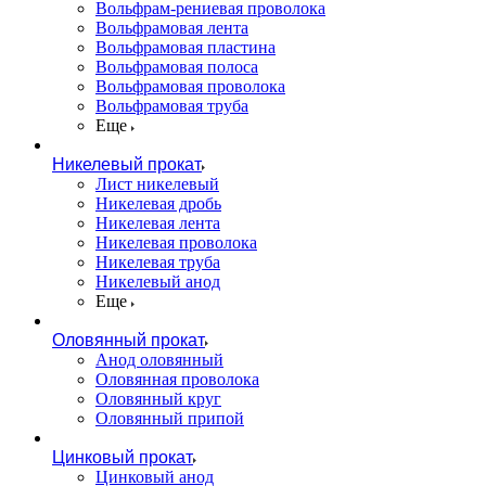
Вольфрам-рениевая проволока
Вольфрамовая лента
Вольфрамовая пластина
Вольфрамовая полоса
Вольфрамовая проволока
Вольфрамовая труба
Еще
Никелевый прокат
Лист никелевый
Никелевая дробь
Никелевая лента
Никелевая проволока
Никелевая труба
Никелевый анод
Еще
Оловянный прокат
Анод оловянный
Оловянная проволока
Оловянный круг
Оловянный припой
Цинковый прокат
Цинковый анод