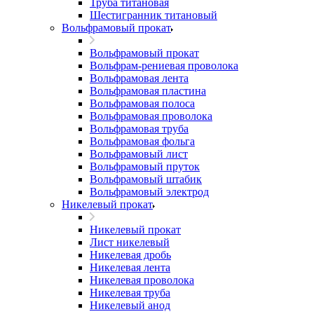
Труба титановая
Шестигранник титановый
Вольфрамовый прокат
Вольфрамовый прокат
Вольфрам-рениевая проволока
Вольфрамовая лента
Вольфрамовая пластина
Вольфрамовая полоса
Вольфрамовая проволока
Вольфрамовая труба
Вольфрамовая фольга
Вольфрамовый лист
Вольфрамовый пруток
Вольфрамовый штабик
Вольфрамовый электрод
Никелевый прокат
Никелевый прокат
Лист никелевый
Никелевая дробь
Никелевая лента
Никелевая проволока
Никелевая труба
Никелевый анод