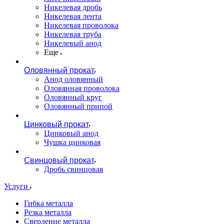
Никелевая дробь
Никелевая лента
Никелевая проволока
Никелевая труба
Никелевый анод
Еще
Оловянный прокат
Анод оловянный
Оловянная проволока
Оловянный круг
Оловянный припой
Цинковый прокат
Цинковый анод
Чушка цинковая
Свинцовый прокат
Дробь свинцовая
Услуги
Гибка металла
Резка металла
Сверление металла