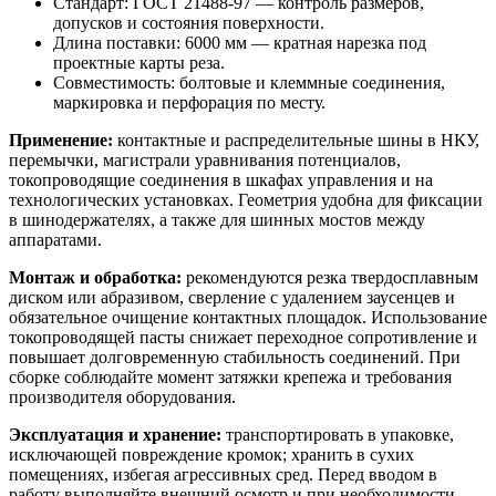
Стандарт: ГОСТ 21488-97 — контроль размеров,
допусков и состояния поверхности.
Длина поставки: 6000 мм — кратная нарезка под
проектные карты реза.
Совместимость: болтовые и клеммные соединения,
маркировка и перфорация по месту.
Применение:
контактные и распределительные шины в НКУ,
перемычки, магистрали уравнивания потенциалов,
токопроводящие соединения в шкафах управления и на
технологических установках. Геометрия удобна для фиксации
в шинодержателях, а также для шинных мостов между
аппаратами.
Монтаж и обработка:
рекомендуются резка твердосплавным
диском или абразивом, сверление с удалением заусенцев и
обязательное очищение контактных площадок. Использование
токопроводящей пасты снижает переходное сопротивление и
повышает долговременную стабильность соединений. При
сборке соблюдайте момент затяжки крепежа и требования
производителя оборудования.
Эксплуатация и хранение:
транспортировать в упаковке,
исключающей повреждение кромок; хранить в сухих
помещениях, избегая агрессивных сред. Перед вводом в
работу выполняйте внешний осмотр и при необходимости —