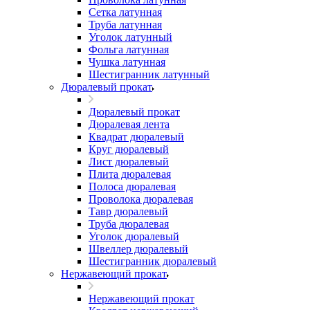
Сетка латунная
Труба латунная
Уголок латунный
Фольга латунная
Чушка латунная
Шестигранник латунный
Дюралевый прокат
Дюралевый прокат
Дюралевая лента
Квадрат дюралевый
Круг дюралевый
Лист дюралевый
Плита дюралевая
Полоса дюралевая
Проволока дюралевая
Тавр дюралевый
Труба дюралевая
Уголок дюралевый
Швеллер дюралевый
Шестигранник дюралевый
Нержавеющий прокат
Нержавеющий прокат