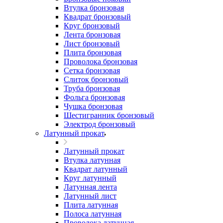
Втулка бронзовая
Квадрат бронзовый
Круг бронзовый
Лента бронзовая
Лист бронзовый
Плита бронзовая
Проволока бронзовая
Сетка бронзовая
Слиток бронзовый
Труба бронзовая
Фольга бронзовая
Чушка бронзовая
Шестигранник бронзовый
Электрод бронзовый
Латунный прокат
Латунный прокат
Втулка латунная
Квадрат латунный
Круг латунный
Латунная лента
Латунный лист
Плита латунная
Полоса латунная
Проволока латунная