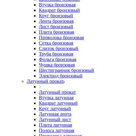
Втулка бронзовая
Квадрат бронзовый
Круг бронзовый
Лента бронзовая
Лист бронзовый
Плита бронзовая
Проволока бронзовая
Сетка бронзовая
Слиток бронзовый
Труба бронзовая
Фольга бронзовая
Чушка бронзовая
Шестигранник бронзовый
Электрод бронзовый
Латунный прокат
Латунный прокат
Втулка латунная
Квадрат латунный
Круг латунный
Латунная лента
Латунный лист
Плита латунная
Полоса латунная
Проволока латунная