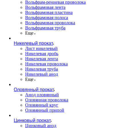
Вольфрам-рениевая проволока
Вольфрамовая лента
Вольфрамовая пластина
Вольфрамовая полоса
Вольфрамовая проволока
Вольфрамовая труба
Еще
Никелевый прокат
Лист никелевый
Никелевая дробь
Никелевая лента
Никелевая проволока
Никелевая труба
Никелевый анод
Еще
Оловянный прокат
Анод оловянный
Оловянная проволока
Оловянный круг
Оловянный припой
Цинковый прокат
Цинковый анод