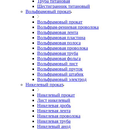
Труба титановая
Шестигранник титановый
Вольфрамовый прокат
Вольфрамовый прокат
Вольфрам-рениевая проволока
Вольфрамовая лента
Вольфрамовая пластина
Вольфрамовая полоса
Вольфрамовая проволока
Вольфрамовая труба
Вольфрамовая фольга
Вольфрамовый лист
Вольфрамовый пруток
Вольфрамовый штабик
Вольфрамовый электрод
Никелевый прокат
Никелевый прокат
Лист никелевый
Никелевая дробь
Никелевая лента
Никелевая проволока
Никелевая труба
Никелевый анод