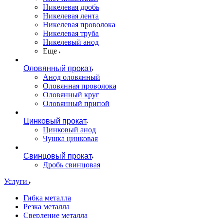
Никелевая дробь
Никелевая лента
Никелевая проволока
Никелевая труба
Никелевый анод
Еще
Оловянный прокат
Анод оловянный
Оловянная проволока
Оловянный круг
Оловянный припой
Цинковый прокат
Цинковый анод
Чушка цинковая
Свинцовый прокат
Дробь свинцовая
Услуги
Гибка металла
Резка металла
Сверление металла