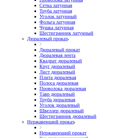
Сетка латунная
Труба латунная
Уголок латунный
Фольга латунная
Чушка латунная
Шестигранник латунный
Дюралевый прокат
Дюралевый прокат
Дюралевая лента
Квадрат дюралевый
Круг дюралевый
Лист дюралевый
Плита дюралевая
Полоса дюралевая
Проволока дюралевая
Тавр дюралевый
Труба дюралевая
Уголок дюралевый
Швеллер дюралевый
Шестигранник дюралевый
Нержавеющий прокат
Нержавеющий прокат