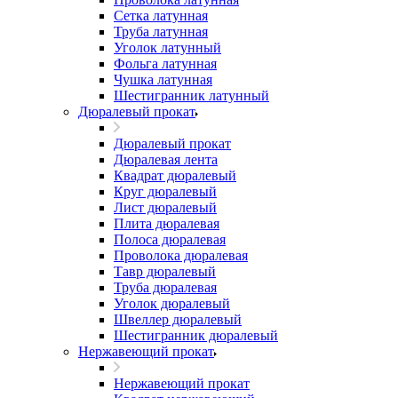
Сетка латунная
Труба латунная
Уголок латунный
Фольга латунная
Чушка латунная
Шестигранник латунный
Дюралевый прокат
Дюралевый прокат
Дюралевая лента
Квадрат дюралевый
Круг дюралевый
Лист дюралевый
Плита дюралевая
Полоса дюралевая
Проволока дюралевая
Тавр дюралевый
Труба дюралевая
Уголок дюралевый
Швеллер дюралевый
Шестигранник дюралевый
Нержавеющий прокат
Нержавеющий прокат