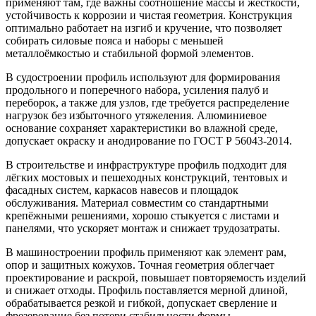
применяют там, где важны соотношение массы и жёсткости,
устойчивость к коррозии и чистая геометрия. Конструкция
оптимально работает на изгиб и кручение, что позволяет
собирать силовые пояса и наборы с меньшей
металлоёмкостью и стабильной формой элементов.
В судостроении профиль используют для формирования
продольного и поперечного набора, усиления палуб и
переборок, а также для узлов, где требуется распределение
нагрузок без избыточного утяжеления. Алюминиевое
основание сохраняет характеристики во влажной среде,
допускает окраску и анодирование по ГОСТ Р 56043-2014.
В строительстве и инфраструктуре профиль подходит для
лёгких мостовых и пешеходных конструкций, тентовых и
фасадных систем, каркасов навесов и площадок
обслуживания. Материал совместим со стандартными
крепёжными решениями, хорошо стыкуется с листами и
панелями, что ускоряет монтаж и снижает трудозатраты.
В машиностроении профиль применяют как элемент рам,
опор и защитных кожухов. Точная геометрия облегчает
проектирование и раскрой, повышает повторяемость изделий
и снижает отходы. Профиль поставляется мерной длиной,
обрабатывается резкой и гибкой, допускает сверление и
фрезерование без потери стабильности формы.