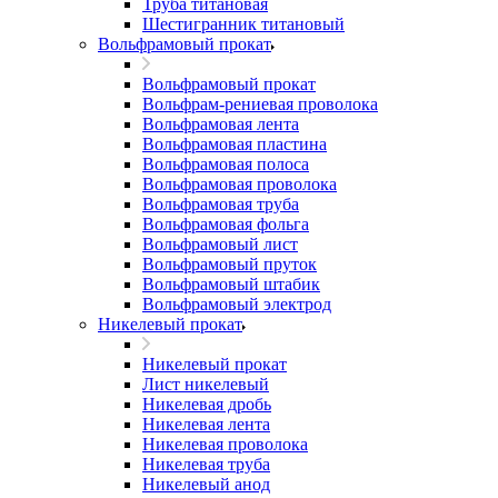
Труба титановая
Шестигранник титановый
Вольфрамовый прокат
Вольфрамовый прокат
Вольфрам-рениевая проволока
Вольфрамовая лента
Вольфрамовая пластина
Вольфрамовая полоса
Вольфрамовая проволока
Вольфрамовая труба
Вольфрамовая фольга
Вольфрамовый лист
Вольфрамовый пруток
Вольфрамовый штабик
Вольфрамовый электрод
Никелевый прокат
Никелевый прокат
Лист никелевый
Никелевая дробь
Никелевая лента
Никелевая проволока
Никелевая труба
Никелевый анод