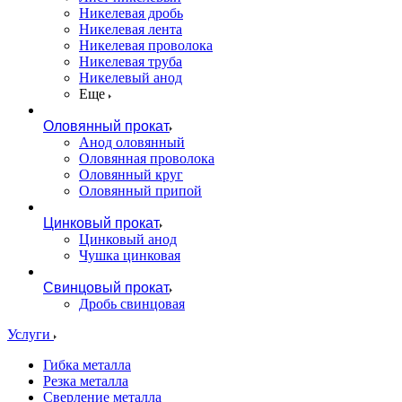
Никелевая дробь
Никелевая лента
Никелевая проволока
Никелевая труба
Никелевый анод
Еще
Оловянный прокат
Анод оловянный
Оловянная проволока
Оловянный круг
Оловянный припой
Цинковый прокат
Цинковый анод
Чушка цинковая
Свинцовый прокат
Дробь свинцовая
Услуги
Гибка металла
Резка металла
Сверление металла