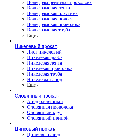
Вольфрам-рениевая проволока
Вольфрамовая лента
Вольфрамовая пластина
Вольфрамовая полоса
Вольфрамовая проволока
Вольфрамовая труба
Еще
Никелевый прокат
Лист никелевый
Никелевая дробь
Никелевая лента
Никелевая проволока
Никелевая труба
Никелевый анод
Еще
Оловянный прокат
Анод оловянный
Оловянная проволока
Оловянный круг
Оловянный припой
Цинковый прокат
Цинковый анод