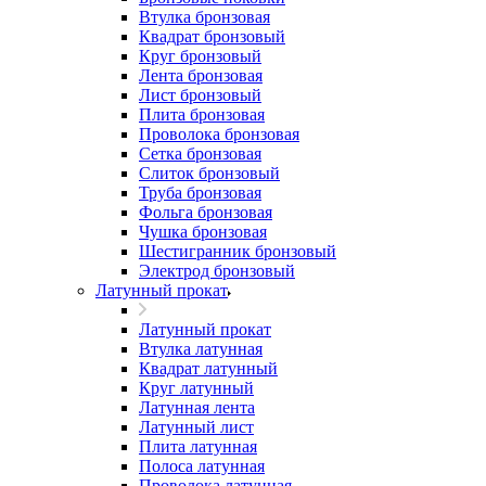
Втулка бронзовая
Квадрат бронзовый
Круг бронзовый
Лента бронзовая
Лист бронзовый
Плита бронзовая
Проволока бронзовая
Сетка бронзовая
Слиток бронзовый
Труба бронзовая
Фольга бронзовая
Чушка бронзовая
Шестигранник бронзовый
Электрод бронзовый
Латунный прокат
Латунный прокат
Втулка латунная
Квадрат латунный
Круг латунный
Латунная лента
Латунный лист
Плита латунная
Полоса латунная
Проволока латунная