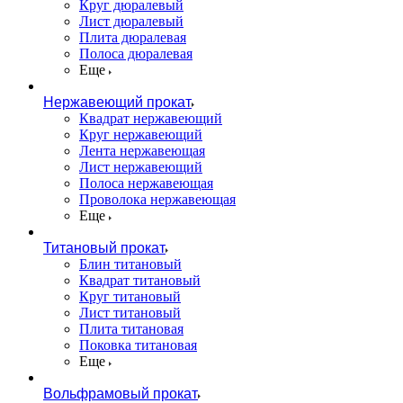
Круг дюралевый
Лист дюралевый
Плита дюралевая
Полоса дюралевая
Еще
Нержавеющий прокат
Квадрат нержавеющий
Круг нержавеющий
Лента нержавеющая
Лист нержавеющий
Полоса нержавеющая
Проволока нержавеющая
Еще
Титановый прокат
Блин титановый
Квадрат титановый
Круг титановый
Лист титановый
Плита титановая
Поковка титановая
Еще
Вольфрамовый прокат