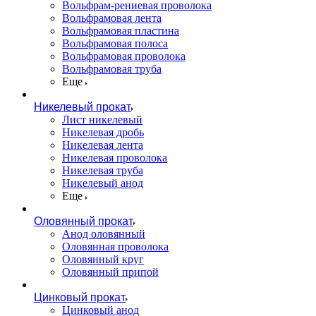
Вольфрам-рениевая проволока
Вольфрамовая лента
Вольфрамовая пластина
Вольфрамовая полоса
Вольфрамовая проволока
Вольфрамовая труба
Еще
Никелевый прокат
Лист никелевый
Никелевая дробь
Никелевая лента
Никелевая проволока
Никелевая труба
Никелевый анод
Еще
Оловянный прокат
Анод оловянный
Оловянная проволока
Оловянный круг
Оловянный припой
Цинковый прокат
Цинковый анод