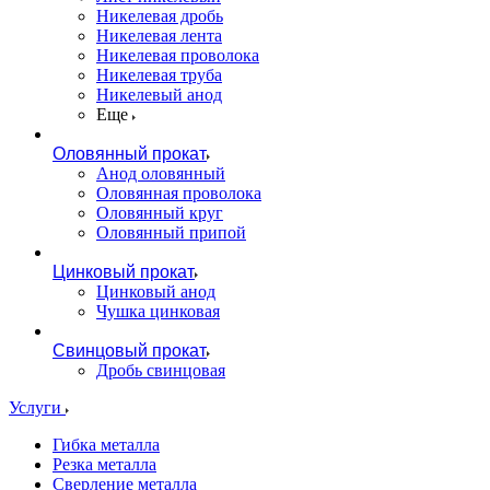
Никелевая дробь
Никелевая лента
Никелевая проволока
Никелевая труба
Никелевый анод
Еще
Оловянный прокат
Анод оловянный
Оловянная проволока
Оловянный круг
Оловянный припой
Цинковый прокат
Цинковый анод
Чушка цинковая
Свинцовый прокат
Дробь свинцовая
Услуги
Гибка металла
Резка металла
Сверление металла