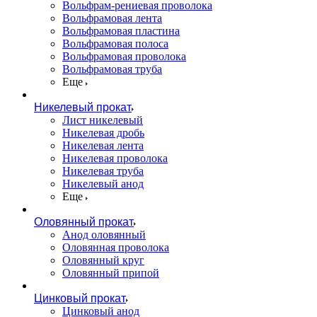
Вольфрам-рениевая проволока
Вольфрамовая лента
Вольфрамовая пластина
Вольфрамовая полоса
Вольфрамовая проволока
Вольфрамовая труба
Еще
Никелевый прокат
Лист никелевый
Никелевая дробь
Никелевая лента
Никелевая проволока
Никелевая труба
Никелевый анод
Еще
Оловянный прокат
Анод оловянный
Оловянная проволока
Оловянный круг
Оловянный припой
Цинковый прокат
Цинковый анод