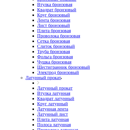
Втулка бронзовая
Квадрат бронзовый
Круг бронзовый
Лента бронзовая
Лист бронзовый
Плита бронзовая
Проволока бронзовая
Сетка бронзовая
Слиток бронзовый
Труба бронзовая
Фольга бронзовая
Чушка бронзовая
Шестигранник бронзовый
Электрод бронзовый
Латунный прокат
Латунный прокат
Втулка латунная
Квадрат латунный
Круг латунный
Латунная лента
Латунный лист
Плита латунная
Полоса латунная
Проволока латунная