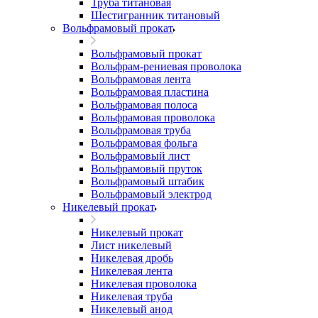
Труба титановая
Шестигранник титановый
Вольфрамовый прокат
Вольфрамовый прокат
Вольфрам-рениевая проволока
Вольфрамовая лента
Вольфрамовая пластина
Вольфрамовая полоса
Вольфрамовая проволока
Вольфрамовая труба
Вольфрамовая фольга
Вольфрамовый лист
Вольфрамовый пруток
Вольфрамовый штабик
Вольфрамовый электрод
Никелевый прокат
Никелевый прокат
Лист никелевый
Никелевая дробь
Никелевая лента
Никелевая проволока
Никелевая труба
Никелевый анод