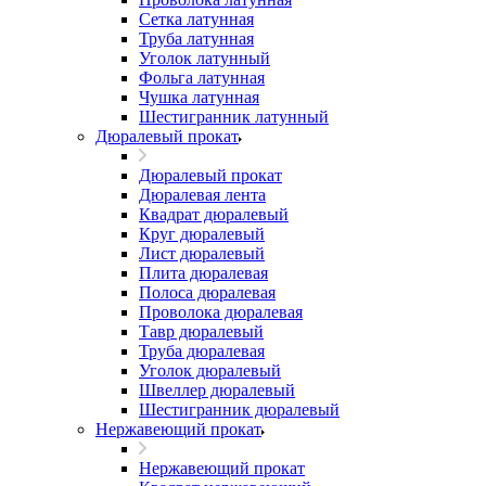
Сетка латунная
Труба латунная
Уголок латунный
Фольга латунная
Чушка латунная
Шестигранник латунный
Дюралевый прокат
Дюралевый прокат
Дюралевая лента
Квадрат дюралевый
Круг дюралевый
Лист дюралевый
Плита дюралевая
Полоса дюралевая
Проволока дюралевая
Тавр дюралевый
Труба дюралевая
Уголок дюралевый
Швеллер дюралевый
Шестигранник дюралевый
Нержавеющий прокат
Нержавеющий прокат