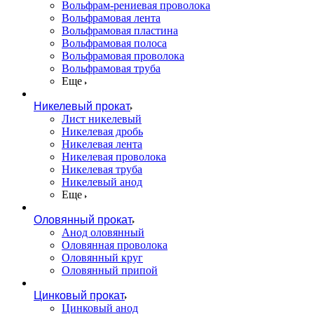
Вольфрам-рениевая проволока
Вольфрамовая лента
Вольфрамовая пластина
Вольфрамовая полоса
Вольфрамовая проволока
Вольфрамовая труба
Еще
Никелевый прокат
Лист никелевый
Никелевая дробь
Никелевая лента
Никелевая проволока
Никелевая труба
Никелевый анод
Еще
Оловянный прокат
Анод оловянный
Оловянная проволока
Оловянный круг
Оловянный припой
Цинковый прокат
Цинковый анод