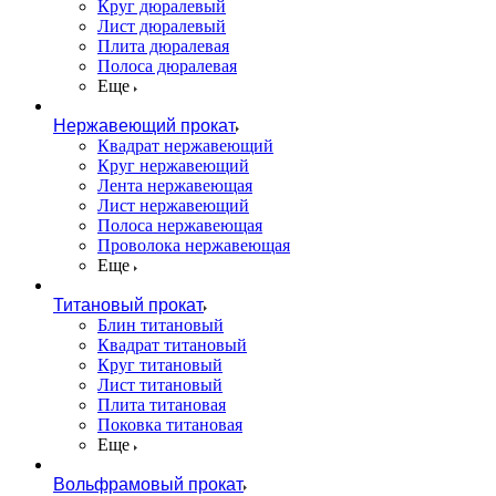
Круг дюралевый
Лист дюралевый
Плита дюралевая
Полоса дюралевая
Еще
Нержавеющий прокат
Квадрат нержавеющий
Круг нержавеющий
Лента нержавеющая
Лист нержавеющий
Полоса нержавеющая
Проволока нержавеющая
Еще
Титановый прокат
Блин титановый
Квадрат титановый
Круг титановый
Лист титановый
Плита титановая
Поковка титановая
Еще
Вольфрамовый прокат