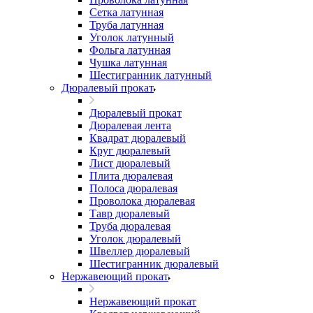
Сетка латунная
Труба латунная
Уголок латунный
Фольга латунная
Чушка латунная
Шестигранник латунный
Дюралевый прокат
Дюралевый прокат
Дюралевая лента
Квадрат дюралевый
Круг дюралевый
Лист дюралевый
Плита дюралевая
Полоса дюралевая
Проволока дюралевая
Тавр дюралевый
Труба дюралевая
Уголок дюралевый
Швеллер дюралевый
Шестигранник дюралевый
Нержавеющий прокат
Нержавеющий прокат