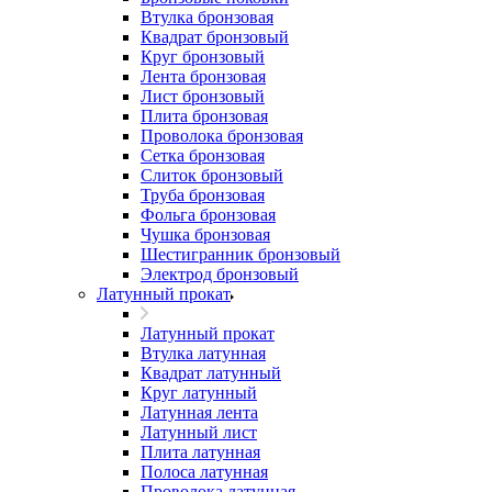
Втулка бронзовая
Квадрат бронзовый
Круг бронзовый
Лента бронзовая
Лист бронзовый
Плита бронзовая
Проволока бронзовая
Сетка бронзовая
Слиток бронзовый
Труба бронзовая
Фольга бронзовая
Чушка бронзовая
Шестигранник бронзовый
Электрод бронзовый
Латунный прокат
Латунный прокат
Втулка латунная
Квадрат латунный
Круг латунный
Латунная лента
Латунный лист
Плита латунная
Полоса латунная
Проволока латунная