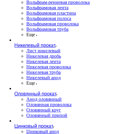
Вольфрам-рениевая проволока
Вольфрамовая лента
Вольфрамовая пластина
Вольфрамовая полоса
Вольфрамовая проволока
Вольфрамовая труба
Еще
Никелевый прокат
Лист никелевый
Никелевая дробь
Никелевая лента
Никелевая проволока
Никелевая труба
Никелевый анод
Еще
Оловянный прокат
Анод оловянный
Оловянная проволока
Оловянный круг
Оловянный припой
Цинковый прокат
Цинковый анод