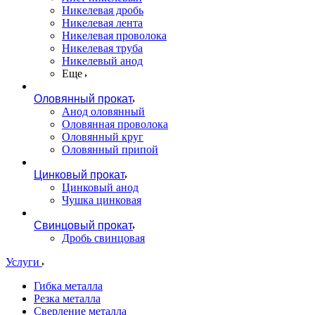
Никелевая дробь
Никелевая лента
Никелевая проволока
Никелевая труба
Никелевый анод
Еще
Оловянный прокат
Анод оловянный
Оловянная проволока
Оловянный круг
Оловянный припой
Цинковый прокат
Цинковый анод
Чушка цинковая
Свинцовый прокат
Дробь свинцовая
Услуги
Гибка металла
Резка металла
Сверление металла