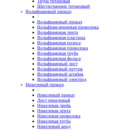
Труба титановая
Шестигранник титановый
Вольфрамовый прокат
Вольфрамовый прокат
Вольфрам-рениевая проволока
Вольфрамовая лента
Вольфрамовая пластина
Вольфрамовая полоса
Вольфрамовая проволока
Вольфрамовая труба
Вольфрамовая фольга
Вольфрамовый лист
Вольфрамовый пруток
Вольфрамовый штабик
Вольфрамовый электрод
Никелевый прокат
Никелевый прокат
Лист никелевый
Никелевая дробь
Никелевая лента
Никелевая проволока
Никелевая труба
Никелевый анод