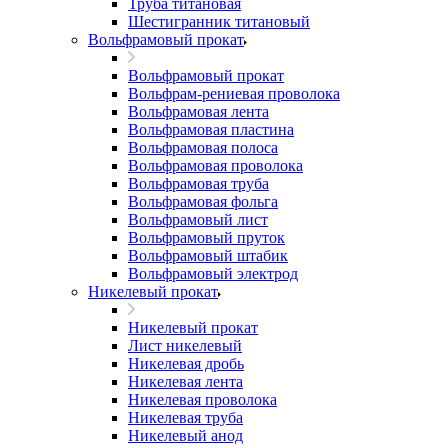
Труба титановая
Шестигранник титановый
Вольфрамовый прокат
Вольфрамовый прокат
Вольфрам-рениевая проволока
Вольфрамовая лента
Вольфрамовая пластина
Вольфрамовая полоса
Вольфрамовая проволока
Вольфрамовая труба
Вольфрамовая фольга
Вольфрамовый лист
Вольфрамовый пруток
Вольфрамовый штабик
Вольфрамовый электрод
Никелевый прокат
Никелевый прокат
Лист никелевый
Никелевая дробь
Никелевая лента
Никелевая проволока
Никелевая труба
Никелевый анод