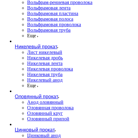
Вольфрам-рениевая проволока
Вольфрамовая лента
Вольфрамовая пластина
Вольфрамовая полоса
Вольфрамовая проволока
Вольфрамовая труба
Еще
Никелевый прокат
Лист никелевый
Никелевая дробь
Никелевая лента
Никелевая проволока
Никелевая труба
Никелевый анод
Еще
Оловянный прокат
Анод оловянный
Оловянная проволока
Оловянный круг
Оловянный припой
Цинковый прокат
Цинковый анод