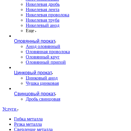
Никелевая дробь
Никелевая лента
Никелевая проволока
Никелевая труба
Никелевый анод
Еще
Оловянный прокат
Анод оловянный
Оловянная проволока
Оловянный круг
Оловянный припой
Цинковый прокат
Цинковый анод
Чушка цинковая
Свинцовый прокат
Дробь свинцовая
Услуги
Гибка металла
Резка металла
Сверление металла