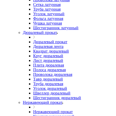
Сетка латунная
Труба латунная
Уголок латунный
Фольга латунная
Чушка латунная
Шестигранник латунный
Дюралевый прокат
Дюралевый прокат
Дюралевая лента
Квадрат дюралевый
Круг дюралевый
Лист дюралевый
Плита дюралевая
Полоса дюралевая
Проволока дюралевая
Тавр дюралевый
Труба дюралевая
Уголок дюралевый
Швеллер дюралевый
Шестигранник дюралевый
Нержавеющий прокат
Нержавеющий прокат