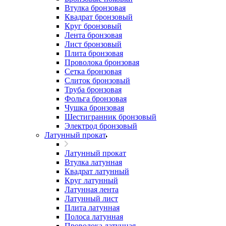
Втулка бронзовая
Квадрат бронзовый
Круг бронзовый
Лента бронзовая
Лист бронзовый
Плита бронзовая
Проволока бронзовая
Сетка бронзовая
Слиток бронзовый
Труба бронзовая
Фольга бронзовая
Чушка бронзовая
Шестигранник бронзовый
Электрод бронзовый
Латунный прокат
Латунный прокат
Втулка латунная
Квадрат латунный
Круг латунный
Латунная лента
Латунный лист
Плита латунная
Полоса латунная
Проволока латунная