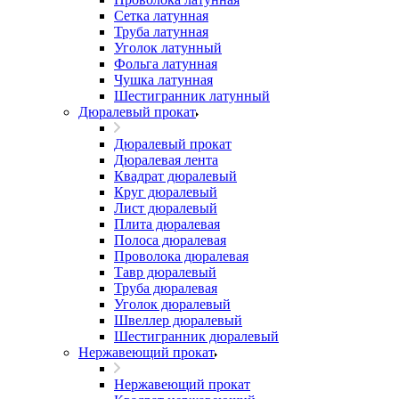
Сетка латунная
Труба латунная
Уголок латунный
Фольга латунная
Чушка латунная
Шестигранник латунный
Дюралевый прокат
Дюралевый прокат
Дюралевая лента
Квадрат дюралевый
Круг дюралевый
Лист дюралевый
Плита дюралевая
Полоса дюралевая
Проволока дюралевая
Тавр дюралевый
Труба дюралевая
Уголок дюралевый
Швеллер дюралевый
Шестигранник дюралевый
Нержавеющий прокат
Нержавеющий прокат