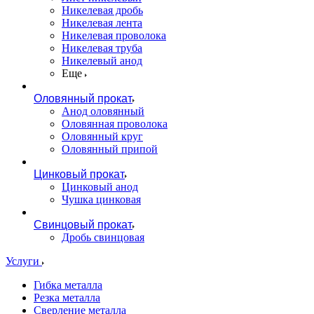
Никелевая дробь
Никелевая лента
Никелевая проволока
Никелевая труба
Никелевый анод
Еще
Оловянный прокат
Анод оловянный
Оловянная проволока
Оловянный круг
Оловянный припой
Цинковый прокат
Цинковый анод
Чушка цинковая
Свинцовый прокат
Дробь свинцовая
Услуги
Гибка металла
Резка металла
Сверление металла