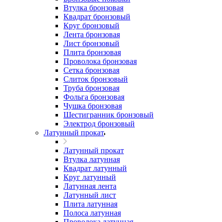
Втулка бронзовая
Квадрат бронзовый
Круг бронзовый
Лента бронзовая
Лист бронзовый
Плита бронзовая
Проволока бронзовая
Сетка бронзовая
Слиток бронзовый
Труба бронзовая
Фольга бронзовая
Чушка бронзовая
Шестигранник бронзовый
Электрод бронзовый
Латунный прокат
Латунный прокат
Втулка латунная
Квадрат латунный
Круг латунный
Латунная лента
Латунный лист
Плита латунная
Полоса латунная
Проволока латунная