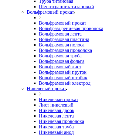
Труба титановая
Шестигранник титановый
Вольфрамовый прокат
Вольфрамовый прокат
Вольфрам-рениевая проволока
Вольфрамовая лента
Вольфрамовая пластина
Вольфрамовая полоса
Вольфрамовая проволока
Вольфрамовая труба
Вольфрамовая фольга
Вольфрамовый лист
Вольфрамовый пруток
Вольфрамовый штабик
Вольфрамовый электрод
Никелевый прокат
Никелевый прокат
Лист никелевый
Никелевая дробь
Никелевая лента
Никелевая проволока
Никелевая труба
Никелевый анод