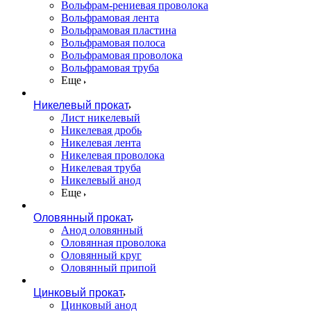
Вольфрам-рениевая проволока
Вольфрамовая лента
Вольфрамовая пластина
Вольфрамовая полоса
Вольфрамовая проволока
Вольфрамовая труба
Еще
Никелевый прокат
Лист никелевый
Никелевая дробь
Никелевая лента
Никелевая проволока
Никелевая труба
Никелевый анод
Еще
Оловянный прокат
Анод оловянный
Оловянная проволока
Оловянный круг
Оловянный припой
Цинковый прокат
Цинковый анод