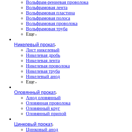
Вольфрам-рениевая проволока
Вольфрамовая лента
Вольфрамовая пластина
Вольфрамовая полоса
Вольфрамовая проволока
Вольфрамовая труба
Еще
Никелевый прокат
Лист никелевый
Никелевая дробь
Никелевая лента
Никелевая проволока
Никелевая труба
Никелевый анод
Еще
Оловянный прокат
Анод оловянный
Оловянная проволока
Оловянный круг
Оловянный припой
Цинковый прокат
Цинковый анод