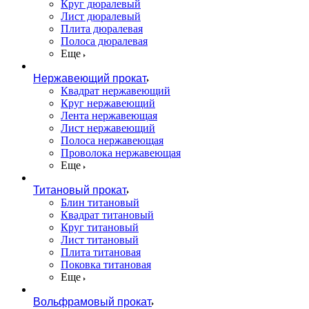
Круг дюралевый
Лист дюралевый
Плита дюралевая
Полоса дюралевая
Еще
Нержавеющий прокат
Квадрат нержавеющий
Круг нержавеющий
Лента нержавеющая
Лист нержавеющий
Полоса нержавеющая
Проволока нержавеющая
Еще
Титановый прокат
Блин титановый
Квадрат титановый
Круг титановый
Лист титановый
Плита титановая
Поковка титановая
Еще
Вольфрамовый прокат