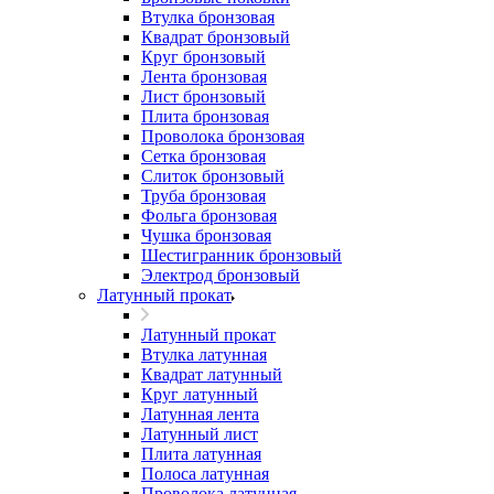
Втулка бронзовая
Квадрат бронзовый
Круг бронзовый
Лента бронзовая
Лист бронзовый
Плита бронзовая
Проволока бронзовая
Сетка бронзовая
Слиток бронзовый
Труба бронзовая
Фольга бронзовая
Чушка бронзовая
Шестигранник бронзовый
Электрод бронзовый
Латунный прокат
Латунный прокат
Втулка латунная
Квадрат латунный
Круг латунный
Латунная лента
Латунный лист
Плита латунная
Полоса латунная
Проволока латунная