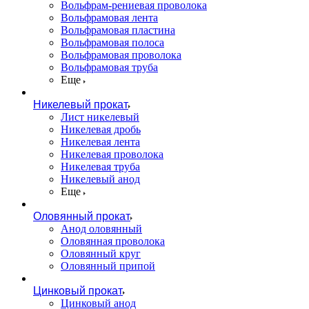
Вольфрам-рениевая проволока
Вольфрамовая лента
Вольфрамовая пластина
Вольфрамовая полоса
Вольфрамовая проволока
Вольфрамовая труба
Еще
Никелевый прокат
Лист никелевый
Никелевая дробь
Никелевая лента
Никелевая проволока
Никелевая труба
Никелевый анод
Еще
Оловянный прокат
Анод оловянный
Оловянная проволока
Оловянный круг
Оловянный припой
Цинковый прокат
Цинковый анод