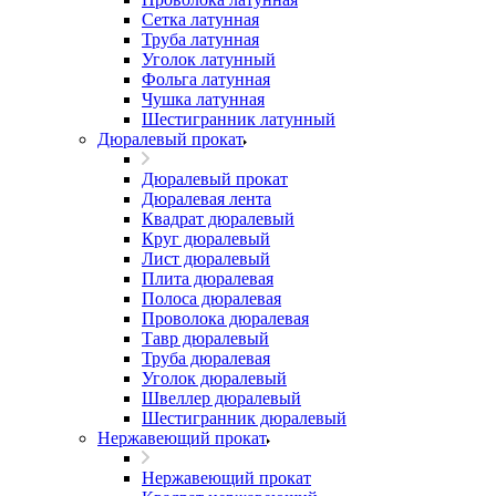
Сетка латунная
Труба латунная
Уголок латунный
Фольга латунная
Чушка латунная
Шестигранник латунный
Дюралевый прокат
Дюралевый прокат
Дюралевая лента
Квадрат дюралевый
Круг дюралевый
Лист дюралевый
Плита дюралевая
Полоса дюралевая
Проволока дюралевая
Тавр дюралевый
Труба дюралевая
Уголок дюралевый
Швеллер дюралевый
Шестигранник дюралевый
Нержавеющий прокат
Нержавеющий прокат