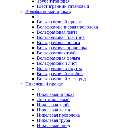
Труба титановая
Шестигранник титановый
Вольфрамовый прокат
Вольфрамовый прокат
Вольфрам-рениевая проволока
Вольфрамовая лента
Вольфрамовая пластина
Вольфрамовая полоса
Вольфрамовая проволока
Вольфрамовая труба
Вольфрамовая фольга
Вольфрамовый лист
Вольфрамовый пруток
Вольфрамовый штабик
Вольфрамовый электрод
Никелевый прокат
Никелевый прокат
Лист никелевый
Никелевая дробь
Никелевая лента
Никелевая проволока
Никелевая труба
Никелевый анод