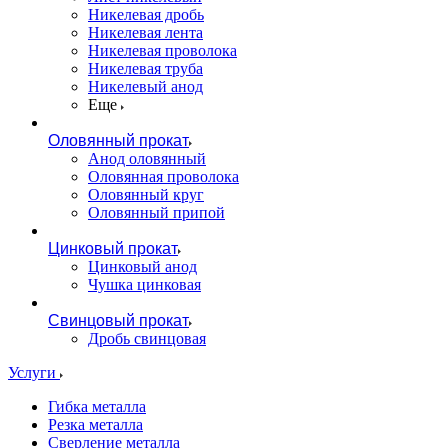
Никелевая дробь
Никелевая лента
Никелевая проволока
Никелевая труба
Никелевый анод
Еще
Оловянный прокат
Анод оловянный
Оловянная проволока
Оловянный круг
Оловянный припой
Цинковый прокат
Цинковый анод
Чушка цинковая
Свинцовый прокат
Дробь свинцовая
Услуги
Гибка металла
Резка металла
Сверление металла