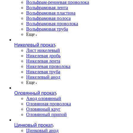
Вольфрам-рениевая проволока
Вольфрамовая лента
Вольфрамовая пластина
Вольфрамовая полоса
Вольфрамовая проволока
Вольфрамовая труба
Еще
Никелевый прокат
Лист никелевый
Никелевая дробь
Никелевая лента
Никелевая проволока
Никелевая труба
Никелевый анод
Еще
Оловянный прокат
Анод оловянный
Оловянная проволока
Оловянный круг
Оловянный припой
Цинковый прокат
Цинковый анод