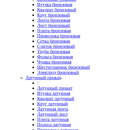
Втулка бронзовая
Квадрат бронзовый
Круг бронзовый
Лента бронзовая
Лист бронзовый
Плита бронзовая
Проволока бронзовая
Сетка бронзовая
Слиток бронзовый
Труба бронзовая
Фольга бронзовая
Чушка бронзовая
Шестигранник бронзовый
Электрод бронзовый
Латунный прокат
Латунный прокат
Втулка латунная
Квадрат латунный
Круг латунный
Латунная лента
Латунный лист
Плита латунная
Полоса латунная
Проволока латунная