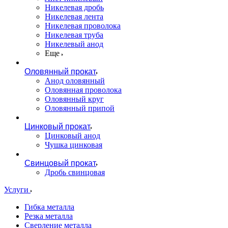
Никелевая дробь
Никелевая лента
Никелевая проволока
Никелевая труба
Никелевый анод
Еще
Оловянный прокат
Анод оловянный
Оловянная проволока
Оловянный круг
Оловянный припой
Цинковый прокат
Цинковый анод
Чушка цинковая
Свинцовый прокат
Дробь свинцовая
Услуги
Гибка металла
Резка металла
Сверление металла