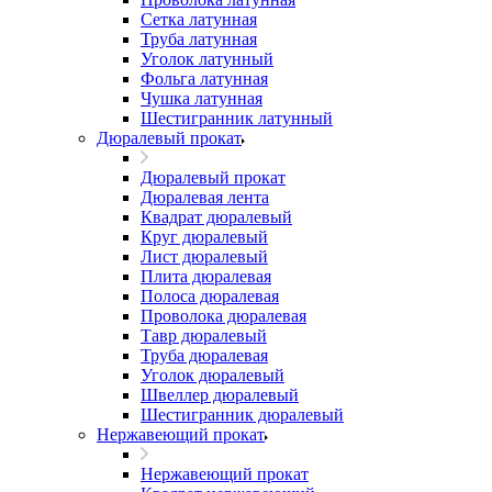
Сетка латунная
Труба латунная
Уголок латунный
Фольга латунная
Чушка латунная
Шестигранник латунный
Дюралевый прокат
Дюралевый прокат
Дюралевая лента
Квадрат дюралевый
Круг дюралевый
Лист дюралевый
Плита дюралевая
Полоса дюралевая
Проволока дюралевая
Тавр дюралевый
Труба дюралевая
Уголок дюралевый
Швеллер дюралевый
Шестигранник дюралевый
Нержавеющий прокат
Нержавеющий прокат