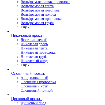
Вольфрам-рениевая проволока
Вольфрамовая лента
Вольфрамовая пластина
Вольфрамовая полоса
Вольфрамовая проволока
Вольфрамовая труба
Еще
Никелевый прокат
Лист никелевый
Никелевая дробь
Никелевая лента
Никелевая проволока
Никелевая труба
Никелевый анод
Еще
Оловянный прокат
Анод оловянный
Оловянная проволока
Оловянный круг
Оловянный припой
Цинковый прокат
Цинковый анод