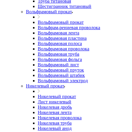
Труба титановая
Шестигранник титановый
Вольфрамовый прокат
Вольфрамовый прокат
Вольфрам-рениевая проволока
Вольфрамовая лента
Вольфрамовая пластина
Вольфрамовая полоса
Вольфрамовая проволока
Вольфрамовая труба
Вольфрамовая фольга
Вольфрамовый лист
Вольфрамовый пруток
Вольфрамовый штабик
Вольфрамовый электрод
Никелевый прокат
Никелевый прокат
Лист никелевый
Никелевая дробь
Никелевая лента
Никелевая проволока
Никелевая труба
Никелевый анод