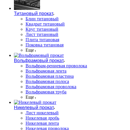
Титановый прокат
Блин титановый
Квадрат титановый
Круг титановый
Лист титановый
Плита титановая
Поковка титановая
Еще
Вольфрамовый прокат
Вольфрам-рениевая проволока
Вольфрамовая лента
Вольфрамовая пластина
Вольфрамовая полоса
Вольфрамовая проволока
Вольфрамовая труба
Еще
Никелевый прокат
Лист никелевый
Никелевая дробь
Никелевая лента
Никелевая проволока