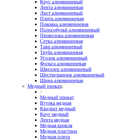
Круг алюминиевый
Лента алюминиевая
Лист алюминиевый
Плита алюминиевая
Поковка алюминиевая
Полособульб алюминиевый
Проволока алюминиевая
Сетка алюминиевая
Тавр алюминиевый
Труба алюминиевая
Уголок алюминиевый
Фольга алюминиевая
Швеллер алюминиевый
Шестигранник алюминиевый
Шина алюминиевая
Медный прокат
Медный прокат
Втулка медная
Квадрат медный
Круг медный
Лента медная
Медная кровля
Медная пластина
Медная плита