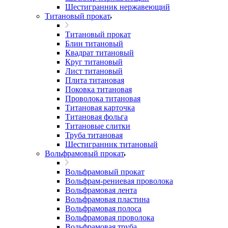
Шестигранник нержавеющий
Титановый прокат
Титановый прокат
Блин титановый
Квадрат титановый
Круг титановый
Лист титановый
Плита титановая
Поковка титановая
Проволока титановая
Титановая карточка
Титановая фольга
Титановые слитки
Труба титановая
Шестигранник титановый
Вольфрамовый прокат
Вольфрамовый прокат
Вольфрам-рениевая проволока
Вольфрамовая лента
Вольфрамовая пластина
Вольфрамовая полоса
Вольфрамовая проволока
Вольфрамовая труба