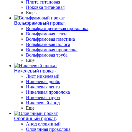
Плита титановая
Поковка титановая
Еще
Вольфрамовый прокат
Вольфрам-рениевая проволока
Вольфрамовая лента
Вольфрамовая пластина
Вольфрамовая полоса
Вольфрамовая проволока
Вольфрамовая труба
Еще
Никелевый прокат
Лист никелевый
Никелевая дробь
Никелевая лента
Никелевая проволока
Никелевая труба
Никелевый анод
Еще
Оловянный прокат
Анод оловянный
Оловянная проволока