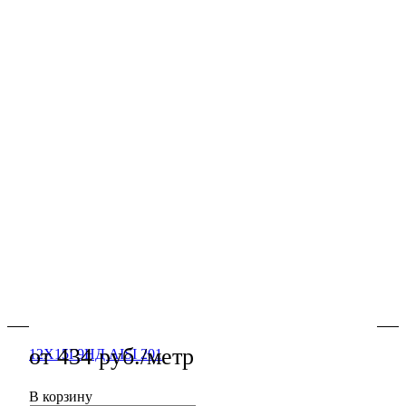
В наличии
Труба нержавеющая электросварная 20х1.5
12Х15Г9НД AISI 201 — нержавеющая труба для
трубопроводов, каркасов и ограждений, стойкая к
влаге и реагентам, резка и подготовка кромок.
Подробности
от 434 руб./метр
В корзину