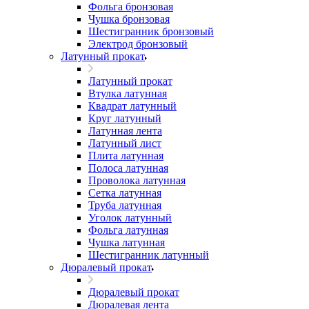
Фольга бронзовая
Чушка бронзовая
Шестигранник бронзовый
Электрод бронзовый
Латунный прокат
Латунный прокат
Втулка латунная
Квадрат латунный
Круг латунный
Латунная лента
Латунный лист
Плита латунная
Полоса латунная
Проволока латунная
Сетка латунная
Труба латунная
Уголок латунный
Фольга латунная
Чушка латунная
Шестигранник латунный
Дюралевый прокат
Дюралевый прокат
Дюралевая лента