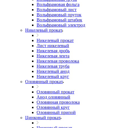
Вольфрамовая фольга
Вольфрамовый лист
Вольфрамовый пруток
Вольфрамовый штабик
Вольфрамовый электрод
Никелевый прокат
Никелевый прокат
Лист никелевый
Никелевая дробь
Никелевая лента
Никелевая проволока
Никелевая труба
Никелевый анод
Никелевый круг
Оловянный прокат
Оловянный прокат
Анод оловянный
Оловянная проволока
Оловянный круг
Оловянный припой
Цинковый прокат
Цинковый прокат