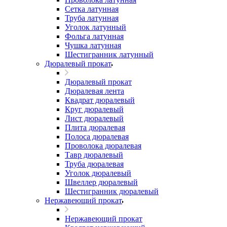
Сетка латунная
Труба латунная
Уголок латунный
Фольга латунная
Чушка латунная
Шестигранник латунный
Дюралевый прокат
Дюралевый прокат
Дюралевая лента
Квадрат дюралевый
Круг дюралевый
Лист дюралевый
Плита дюралевая
Полоса дюралевая
Проволока дюралевая
Тавр дюралевый
Труба дюралевая
Уголок дюралевый
Швеллер дюралевый
Шестигранник дюралевый
Нержавеющий прокат
Нержавеющий прокат