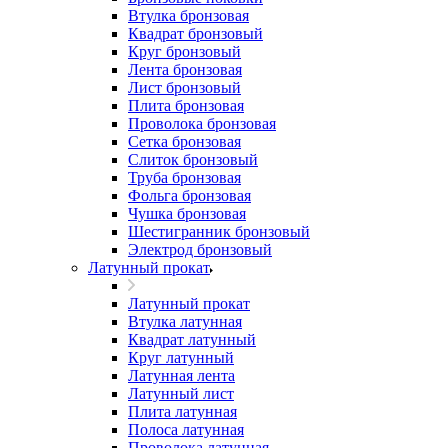
Втулка бронзовая
Квадрат бронзовый
Круг бронзовый
Лента бронзовая
Лист бронзовый
Плита бронзовая
Проволока бронзовая
Сетка бронзовая
Слиток бронзовый
Труба бронзовая
Фольга бронзовая
Чушка бронзовая
Шестигранник бронзовый
Электрод бронзовый
Латунный прокат
Латунный прокат
Втулка латунная
Квадрат латунный
Круг латунный
Латунная лента
Латунный лист
Плита латунная
Полоса латунная
Проволока латунная