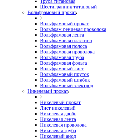
Труба титановая
Шестигранник титановый
Вольфрамовый прокат
Вольфрамовый прокат
Вольфрам-рениевая проволока
Вольфрамовая лента
Вольфрамовая пластина
Вольфрамовая полоса
Вольфрамовая проволока
Вольфрамовая труба
Вольфрамовая фольга
Вольфрамовый лист
Вольфрамовый пруток
Вольфрамовый штабик
Вольфрамовый электрод
Никелевый прокат
Никелевый прокат
Лист никелевый
Никелевая дробь
Никелевая лента
Никелевая проволока
Никелевая труба
Никелевый анод