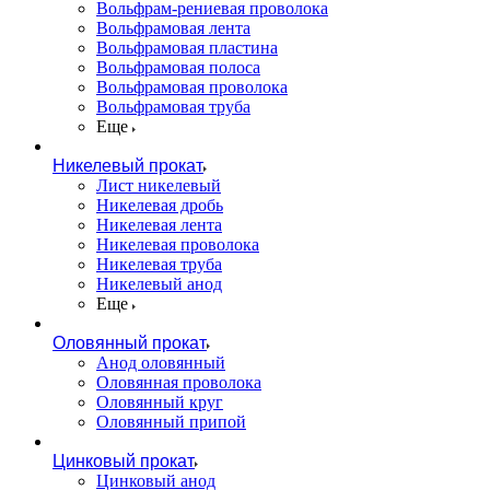
Вольфрам-рениевая проволока
Вольфрамовая лента
Вольфрамовая пластина
Вольфрамовая полоса
Вольфрамовая проволока
Вольфрамовая труба
Еще
Никелевый прокат
Лист никелевый
Никелевая дробь
Никелевая лента
Никелевая проволока
Никелевая труба
Никелевый анод
Еще
Оловянный прокат
Анод оловянный
Оловянная проволока
Оловянный круг
Оловянный припой
Цинковый прокат
Цинковый анод