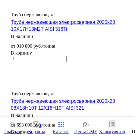
Труба нержавеющая
Труба нержавеющая электросварная 2020х28
10Х17Н13М2Т AISI 316Ti
В наличии
от 910 800 руб./тонна
В корзину
Труба нержавеющая
Труба нержавеющая электросварная 2020х28
08Х18Н10Т 12Х18Н10Т AISI 321
В наличии
от 693 000 руб./тонна
0
Главная
Корзина
Каталог
Цены LME
Калькулятор
П
В корзину