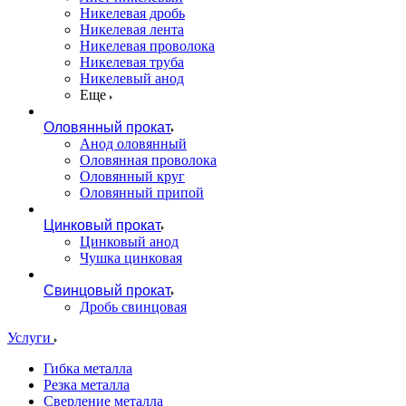
Никелевая дробь
Никелевая лента
Никелевая проволока
Никелевая труба
Никелевый анод
Еще
Оловянный прокат
Анод оловянный
Оловянная проволока
Оловянный круг
Оловянный припой
Цинковый прокат
Цинковый анод
Чушка цинковая
Свинцовый прокат
Дробь свинцовая
Услуги
Гибка металла
Резка металла
Сверление металла