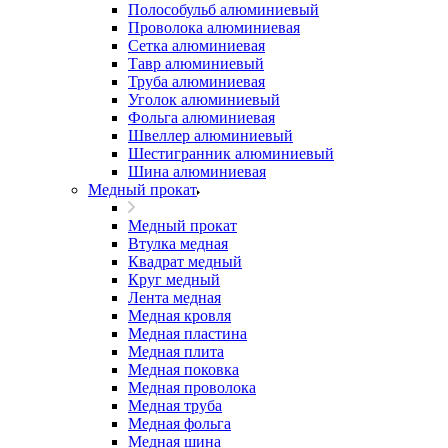
Полособульб алюминиевый
Проволока алюминиевая
Сетка алюминиевая
Тавр алюминиевый
Труба алюминиевая
Уголок алюминиевый
Фольга алюминиевая
Швеллер алюминиевый
Шестигранник алюминиевый
Шина алюминиевая
Медный прокат
Медный прокат
Втулка медная
Квадрат медный
Круг медный
Лента медная
Медная кровля
Медная пластина
Медная плита
Медная поковка
Медная проволока
Медная труба
Медная фольга
Медная шина