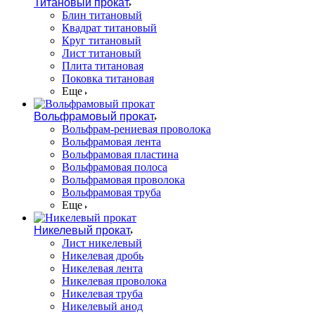
Титановый прокат
Блин титановый
Квадрат титановый
Круг титановый
Лист титановый
Плита титановая
Поковка титановая
Еще
Вольфрамовый прокат
Вольфрам-рениевая проволока
Вольфрамовая лента
Вольфрамовая пластина
Вольфрамовая полоса
Вольфрамовая проволока
Вольфрамовая труба
Еще
Никелевый прокат
Лист никелевый
Никелевая дробь
Никелевая лента
Никелевая проволока
Никелевая труба
Никелевый анод