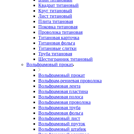
Квадрат титановый
Круг титановый
Лист титановый
Плита титановая
Поковка титановая
Проволока титановая
Титановая карточка
Титановая фольга
Титановые слитки
Труба титановая
Шестигранник титановый
Вольфрамовый прокат
Вольфрамовый прокат
Вольфрам-рениевая проволока
Вольфрамовая лента
Вольфрамовая пластина
Вольфрамовая полоса
Вольфрамовая проволока
Вольфрамовая труба
Вольфрамовая фольга
Вольфрамовый лист
Вольфрамовый пруток
Вольфрамовый штабик