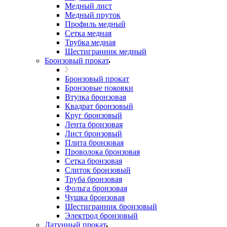
Медный лист
Медный пруток
Профиль медный
Сетка медная
Трубка медная
Шестигранник медный
Бронзовый прокат
Бронзовый прокат
Бронзовые поковки
Втулка бронзовая
Квадрат бронзовый
Круг бронзовый
Лента бронзовая
Лист бронзовый
Плита бронзовая
Проволока бронзовая
Сетка бронзовая
Слиток бронзовый
Труба бронзовая
Фольга бронзовая
Чушка бронзовая
Шестигранник бронзовый
Электрод бронзовый
Латунный прокат