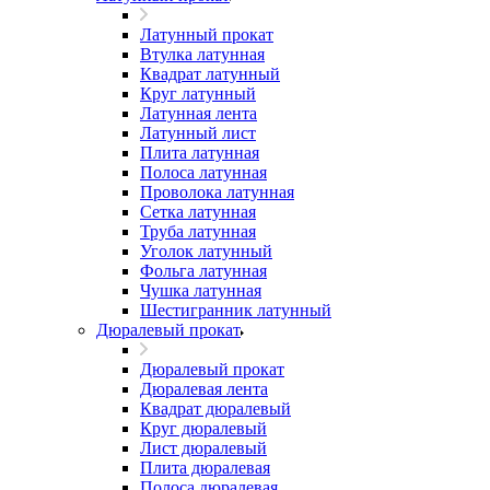
Латунный прокат
Втулка латунная
Квадрат латунный
Круг латунный
Латунная лента
Латунный лист
Плита латунная
Полоса латунная
Проволока латунная
Сетка латунная
Труба латунная
Уголок латунный
Фольга латунная
Чушка латунная
Шестигранник латунный
Дюралевый прокат
Дюралевый прокат
Дюралевая лента
Квадрат дюралевый
Круг дюралевый
Лист дюралевый
Плита дюралевая
Полоса дюралевая