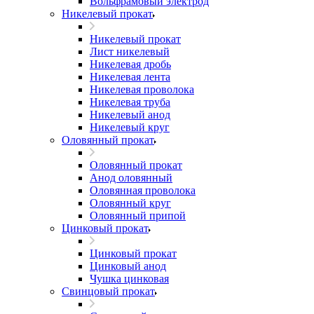
Вольфрамовый электрод
Никелевый прокат
Никелевый прокат
Лист никелевый
Никелевая дробь
Никелевая лента
Никелевая проволока
Никелевая труба
Никелевый анод
Никелевый круг
Оловянный прокат
Оловянный прокат
Анод оловянный
Оловянная проволока
Оловянный круг
Оловянный припой
Цинковый прокат
Цинковый прокат
Цинковый анод
Чушка цинковая
Свинцовый прокат