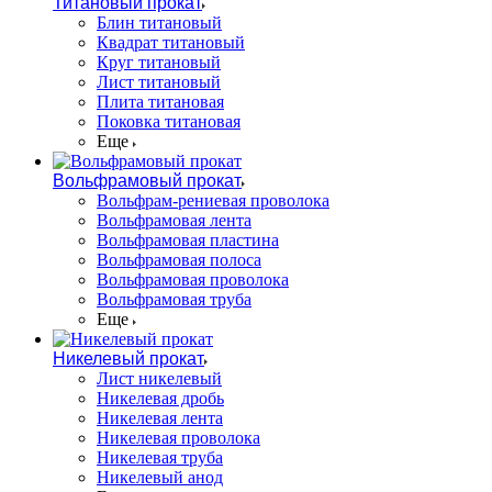
Титановый прокат
Блин титановый
Квадрат титановый
Круг титановый
Лист титановый
Плита титановая
Поковка титановая
Еще
Вольфрамовый прокат
Вольфрам-рениевая проволока
Вольфрамовая лента
Вольфрамовая пластина
Вольфрамовая полоса
Вольфрамовая проволока
Вольфрамовая труба
Еще
Никелевый прокат
Лист никелевый
Никелевая дробь
Никелевая лента
Никелевая проволока
Никелевая труба
Никелевый анод