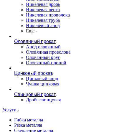
Никелевая дробь
Никелевая лента
Никелевая проволока
Никелевая труба
Никелевый анод
Еще
Оловянный прокат
Анод оловянный
Оловянная проволока
Оловянный круг
Оловянный припой
Цинковый прокат
Цинковый анод
Чушка цинковая
Свинцовый прокат
Дробь свинцовая
Услуги
Гибка металла
Резка металла
Сверление металла