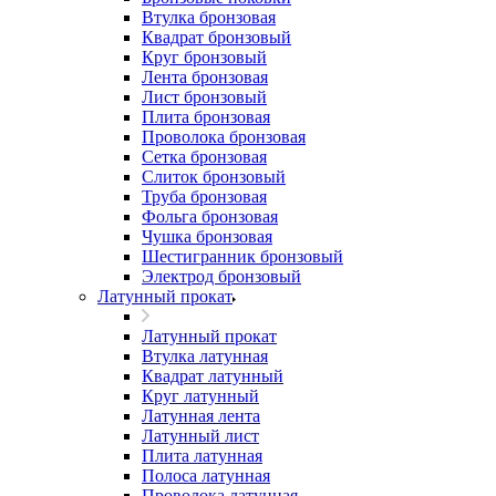
Втулка бронзовая
Квадрат бронзовый
Круг бронзовый
Лента бронзовая
Лист бронзовый
Плита бронзовая
Проволока бронзовая
Сетка бронзовая
Слиток бронзовый
Труба бронзовая
Фольга бронзовая
Чушка бронзовая
Шестигранник бронзовый
Электрод бронзовый
Латунный прокат
Латунный прокат
Втулка латунная
Квадрат латунный
Круг латунный
Латунная лента
Латунный лист
Плита латунная
Полоса латунная
Проволока латунная