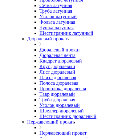
Сетка латунная
Труба латунная
Уголок латунный
Фольга латунная
Чушка латунная
Шестигранник латунный
Дюралевый прокат
Дюралевый прокат
Дюралевая лента
Квадрат дюралевый
Круг дюралевый
Лист дюралевый
Плита дюралевая
Полоса дюралевая
Проволока дюралевая
Тавр дюралевый
Труба дюралевая
Уголок дюралевый
Швеллер дюралевый
Шестигранник дюралевый
Нержавеющий прокат
Нержавеющий прокат