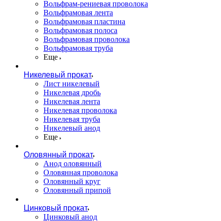
Вольфрам-рениевая проволока
Вольфрамовая лента
Вольфрамовая пластина
Вольфрамовая полоса
Вольфрамовая проволока
Вольфрамовая труба
Еще
Никелевый прокат
Лист никелевый
Никелевая дробь
Никелевая лента
Никелевая проволока
Никелевая труба
Никелевый анод
Еще
Оловянный прокат
Анод оловянный
Оловянная проволока
Оловянный круг
Оловянный припой
Цинковый прокат
Цинковый анод