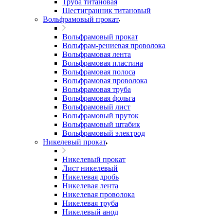
Труба титановая
Шестигранник титановый
Вольфрамовый прокат
Вольфрамовый прокат
Вольфрам-рениевая проволока
Вольфрамовая лента
Вольфрамовая пластина
Вольфрамовая полоса
Вольфрамовая проволока
Вольфрамовая труба
Вольфрамовая фольга
Вольфрамовый лист
Вольфрамовый пруток
Вольфрамовый штабик
Вольфрамовый электрод
Никелевый прокат
Никелевый прокат
Лист никелевый
Никелевая дробь
Никелевая лента
Никелевая проволока
Никелевая труба
Никелевый анод