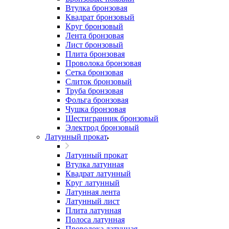
Втулка бронзовая
Квадрат бронзовый
Круг бронзовый
Лента бронзовая
Лист бронзовый
Плита бронзовая
Проволока бронзовая
Сетка бронзовая
Слиток бронзовый
Труба бронзовая
Фольга бронзовая
Чушка бронзовая
Шестигранник бронзовый
Электрод бронзовый
Латунный прокат
Латунный прокат
Втулка латунная
Квадрат латунный
Круг латунный
Латунная лента
Латунный лист
Плита латунная
Полоса латунная
Проволока латунная