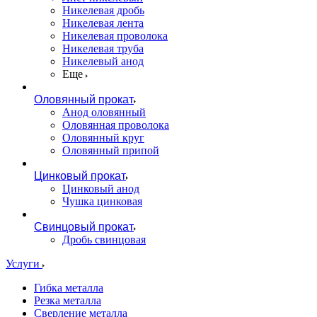
Никелевая дробь
Никелевая лента
Никелевая проволока
Никелевая труба
Никелевый анод
Еще
Оловянный прокат
Анод оловянный
Оловянная проволока
Оловянный круг
Оловянный припой
Цинковый прокат
Цинковый анод
Чушка цинковая
Свинцовый прокат
Дробь свинцовая
Услуги
Гибка металла
Резка металла
Сверление металла