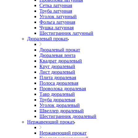
Сетка латунная
Труба латунная
Уголок латунный
Фольга латунная
Чушка латунная
Шестигранник латунный
Дюралевый прокат
Дюралевый прокат
Дюралевая лента
Квадрат дюралевый
Круг дюралевый
Лист дюралевый
Плита дюралевая
Полоса дюралевая
Проволока дюралевая
Тавр дюралевый
Труба дюралевая
Уголок дюралевый
Швеллер дюралевый
Шестигранник дюралевый
Нержавеющий прокат
Нержавеющий прокат