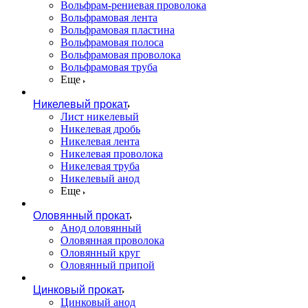
Вольфрам-рениевая проволока
Вольфрамовая лента
Вольфрамовая пластина
Вольфрамовая полоса
Вольфрамовая проволока
Вольфрамовая труба
Еще
Никелевый прокат
Лист никелевый
Никелевая дробь
Никелевая лента
Никелевая проволока
Никелевая труба
Никелевый анод
Еще
Оловянный прокат
Анод оловянный
Оловянная проволока
Оловянный круг
Оловянный припой
Цинковый прокат
Цинковый анод