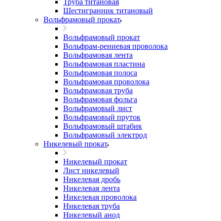
Труба титановая
Шестигранник титановый
Вольфрамовый прокат
Вольфрамовый прокат
Вольфрам-рениевая проволока
Вольфрамовая лента
Вольфрамовая пластина
Вольфрамовая полоса
Вольфрамовая проволока
Вольфрамовая труба
Вольфрамовая фольга
Вольфрамовый лист
Вольфрамовый пруток
Вольфрамовый штабик
Вольфрамовый электрод
Никелевый прокат
Никелевый прокат
Лист никелевый
Никелевая дробь
Никелевая лента
Никелевая проволока
Никелевая труба
Никелевый анод