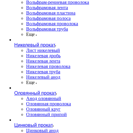
Вольфрам-рениевая проволока
Вольфрамовая лента
Вольфрамовая пластина
Вольфрамовая полоса
Вольфрамовая проволока
Вольфрамовая труба
Еще
Никелевый прокат
Лист никелевый
Никелевая дробь
Никелевая лента
Никелевая проволока
Никелевая труба
Никелевый анод
Еще
Оловянный прокат
Анод оловянный
Оловянная проволока
Оловянный круг
Оловянный припой
Цинковый прокат
Цинковый анод