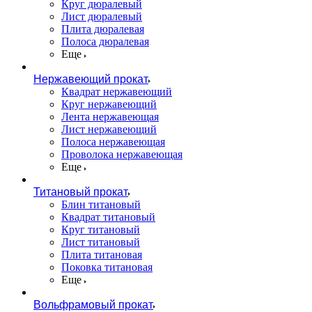
Круг дюралевый
Лист дюралевый
Плита дюралевая
Полоса дюралевая
Еще
Нержавеющий прокат
Квадрат нержавеющий
Круг нержавеющий
Лента нержавеющая
Лист нержавеющий
Полоса нержавеющая
Проволока нержавеющая
Еще
Титановый прокат
Блин титановый
Квадрат титановый
Круг титановый
Лист титановый
Плита титановая
Поковка титановая
Еще
Вольфрамовый прокат